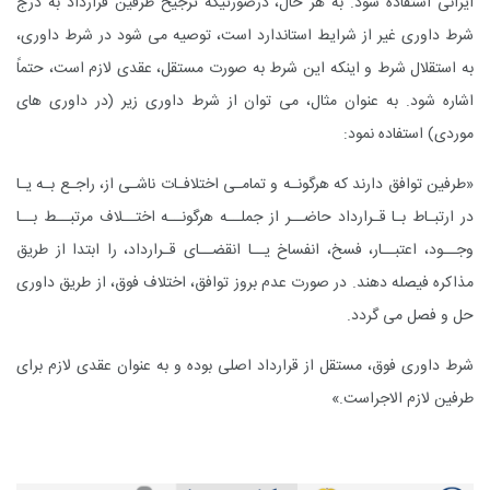
ایرانی استفاده شود. به هر حال، درصورتیکه ترجیح طرفین قرارداد به درج
شرط داوری غیر از شرایط استاندارد است، توصیه می شود در شرط داوری،
به استقلال شرط و اینکه این شرط به صورت مستقل، عقدی لازم است، حتماً
اشاره شود. به عنوان مثال، می توان از شرط داوری زیر (در داوری های
موردی) استفاده نمود:
«طرفین توافق دارند که هرگونـه و تمامـی اختلافـات ناشـی از، راجـع بـه یـا
در ارتبـاط بـا قـرارداد حاضــر از جملــه هرگونــه اختــلاف مرتبــط بــا
وجــود، اعتبــار، فسخ، انفساخ یــا انقضــای قـرارداد، را ابتدا از طریق
مذاکره فیصله دهند. در صورت عدم بروز توافق، اختلاف فوق، از طریق داوری
حل و فصل می گردد.
شرط داوری فوق، مستقل از قرارداد اصلی بوده و به عنوان عقدی لازم برای
طرفین لازم الاجراست.»