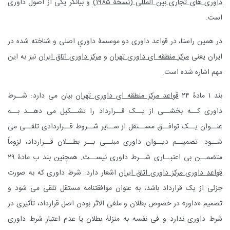
داوری های تجاری بین المللی (نسخۀ ۱۹۸۵)
و بیانگر یکی از اصول داوری
است.
در همین راستا، در قواعد داوری دو موسسۀ داوریِ اصلی و شناخته شده در
ایران یعنی
مرکز منطقه ای داوری تهران
و
مرکز داوری اتاق ایران
نیز به این
مهم اشاره شده است.
بند ۱ مادۀ ۲۴
قواعد مرکز منطقه ای داوری تهران
بیان می دارد: شــرط
داوری کــه بخشــی از یــک قــرارداد را تشــکیل می دهــد بــه
عنــوان یــک توافــق مســتقل از ســایر شــروط قــراردادی تلقــی می
شــود. تصمیــم دیــوان داوری مبنــی بــر بطــلان قــرارداد، لزوماً
متضمــن بی اعتبــاری شــرط داوری نیســت. همچنین بند ب مادۀ ۲۹
قواعد داوری مرکز داوری اتاق ایران
اشعار دارد: شرط داوری که به صورت
جزئی از یک قرارداد باشد، به عنوان موافقتنامه مستقل تلقی می شود و
تصمیم «داور» در خصوص بطلان و ملغی الاثر بودن اصل قرارداد، تأثیری در
شرط داوری ندارد و فی نفسه به منزلۀ بطلان یا عدم اعتبار شرط داوری