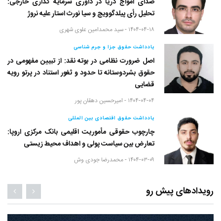
صدای امواج دریا در داوری سرمایه گذاری خارجی:
تحلیل رأی پیلدگوویچ و سیا نورث استار علیه نروژ
۱۴۰۴-۰۴-۱۸ -
سید محمدامین علوی شهری
یادداشت حقوق جزا و جرم شناسی
اصل ضرورت نظامی در بوته نقد: از تبیین مفهومی در
حقوق بشردوستانه تا حدود و ثغور استناد در پرتو رویه
قضایی
۱۴۰۴-۰۴-۰۴ -
امیرحسین دهقان پور
یادداشت حقوق اقتصادی بین المللی
چارچوب حقوقی مأموریت اقلیمی بانک مرکزی اروپا:
تعارض بین سیاست پولی و اهداف محیط زیستی
۱۴۰۴-۰۳-۰۹ -
محمدرضا جودی وش
رویدادهای پیش رو