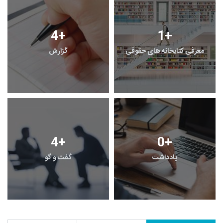
4
+
1
+
معرفی کتابخانه های حقوقی
گزارش
4
+
0
+
یادداشت
گفت و گو