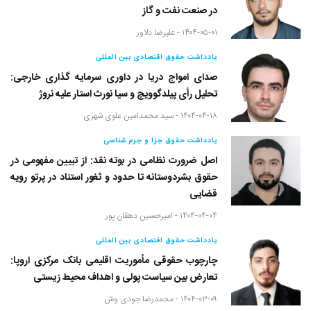
در صنعت نفت و گاز
۱۴۰۴-۰۵-۰۱ -
علیرضا دلاور
یادداشت حقوق اقتصادی بین المللی
صدای امواج دریا در داوری سرمایه گذاری خارجی:
تحلیل رأی پیلدگوویچ و سیا نورث استار علیه نروژ
۱۴۰۴-۰۴-۱۸ -
سید محمدامین علوی شهری
یادداشت حقوق جزا و جرم شناسی
اصل ضرورت نظامی در بوته نقد: از تبیین مفهومی در
حقوق بشردوستانه تا حدود و ثغور استناد در پرتو رویه
قضایی
۱۴۰۴-۰۴-۰۴ -
امیرحسین دهقان پور
یادداشت حقوق اقتصادی بین المللی
چارچوب حقوقی مأموریت اقلیمی بانک مرکزی اروپا:
تعارض بین سیاست پولی و اهداف محیط زیستی
۱۴۰۴-۰۳-۰۹ -
محمدرضا جودی وش