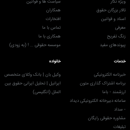
ویژه نگار
سیاست ها و قوانین
تالار بزرگان حقوق
همکاران
اسناد و قوانین
افتخارات
معرفی
تماس با ما
زنگ تفریح
همکاری با ما
پیوندهای مفید
موسسه حقوقی ... ! (به زودی)
خدمات
خانواده
خبرنامه الکترونیکی
وکیل بان | بانک وکلای متخصص
برنامه اشتراک گذاری متون
ایرانیل | تحلیل ایرانی حقوق بین
ارزشمند - باما
الملل (انگلیسی)
سامانه دبیرخانه الکترونیکی دیداد
- سداد
مشاوره حقوقی رایگان
تبلیغات