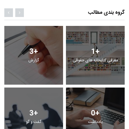
گروه بندی مطالب
3
+
1
+
معرفی کتابخانه های حقوقی
گزارش
3
+
0
+
یادداشت
گفت و گو