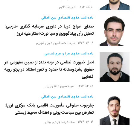
۱۴۰۴-۰۵-۰۱ -
علیرضا دلاور
یادداشت حقوق اقتصادی بین المللی
صدای امواج دریا در داوری سرمایه گذاری خارجی:
تحلیل رأی پیلدگوویچ و سیا نورث استار علیه نروژ
۱۴۰۴-۰۴-۱۸ -
سید محمدامین علوی شهری
یادداشت حقوق جزا و جرم شناسی
اصل ضرورت نظامی در بوته نقد: از تبیین مفهومی در
حقوق بشردوستانه تا حدود و ثغور استناد در پرتو رویه
قضایی
۱۴۰۴-۰۴-۰۴ -
امیرحسین دهقان پور
یادداشت حقوق اقتصادی بین المللی
چارچوب حقوقی مأموریت اقلیمی بانک مرکزی اروپا:
تعارض بین سیاست پولی و اهداف محیط زیستی
۱۴۰۴-۰۳-۰۹ -
محمدرضا جودی وش