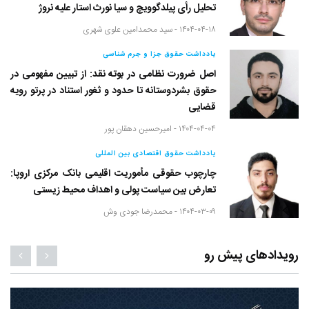
تحلیل رأی پیلدگوویچ و سیا نورث استار علیه نروژ
۱۴۰۴-۰۴-۱۸ -
سید محمدامین علوی شهری
یادداشت حقوق جزا و جرم شناسی
اصل ضرورت نظامی در بوته نقد: از تبیین مفهومی در
حقوق بشردوستانه تا حدود و ثغور استناد در پرتو رویه
قضایی
۱۴۰۴-۰۴-۰۴ -
امیرحسین دهقان پور
یادداشت حقوق اقتصادی بین المللی
چارچوب حقوقی مأموریت اقلیمی بانک مرکزی اروپا:
تعارض بین سیاست پولی و اهداف محیط زیستی
۱۴۰۴-۰۳-۰۹ -
محمدرضا جودی وش
رویدادهای پیش رو