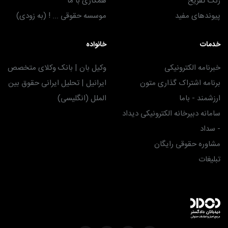
زنگ تفریح
همکاری با ما
پیوندهای مفید
موسسه حقوقی ... ! (به زودی)
خدمات
خانواده
خبرنامه الکترونیکی
وکیل بان | بانک وکلای متخصص
برنامه اشتراک گذاری متون
ایرانیل | تحلیل ایرانی حقوق بین
ارزشمند - باما
الملل (انگلیسی)
سامانه دبیرخانه الکترونیکی دیداد
- سداد
مشاوره حقوقی رایگان
تبلیغات