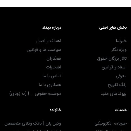
بخش های اصلی
درباره دیداد
خبرنما
اهداف و اصول
ویژه نگار
سیاست ها و قوانین
تالار بزرگان حقوق
همکاران
اسناد و قوانین
افتخارات
معرفی
تماس با ما
زنگ تفریح
همکاری با ما
پیوندهای مفید
موسسه حقوقی ... ! (به زودی)
خدمات
خانواده
خبرنامه الکترونیکی
وکیل بان | بانک وکلای متخصص