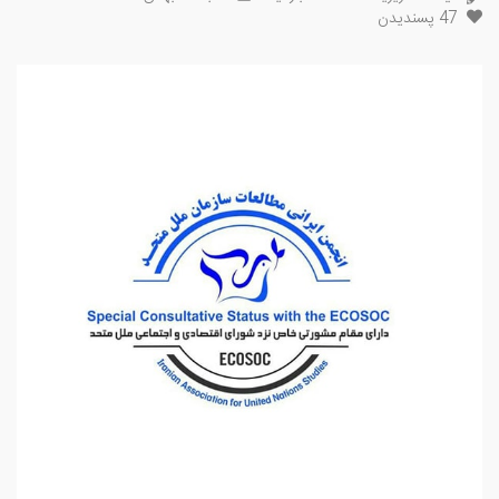
47
پسندیدن