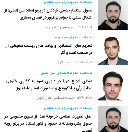
یادداشت حقوق جزا و جرم شناسی
تحول استثمار جنسی کودکان در پرتو اسناد بین المللی: از
اَشکال سنتی تا جرائم نوظهور در فضای مجازی
۱۴۰۴-۰۶-۱۹ -
امیرحسین دهقان پور
یادداشت حقوق محیط زیست
تحریم های اقتصادی و پیامد های زیست محیطی آن
در صنعت نفت و گاز
۱۴۰۴-۰۵-۰۱ -
علیرضا دلاور
یادداشت حقوق اقتصادی بین المللی
صدای امواج دریا در داوری سرمایه گذاری خارجی:
تحلیل رأی پیلدگوویچ و سیا نورث استار علیه نروژ
۱۴۰۴-۰۴-۱۸ -
سید محمدامین علوی شهری
یادداشت حقوق جزا و جرم شناسی
اصل ضرورت نظامی در بوته نقد: از تبیین مفهومی در
حقوق بشردوستانه تا حدود و ثغور استناد در پرتو رویه
قضایی