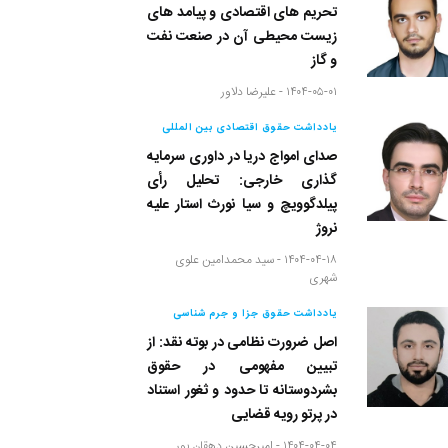
تحریم های اقتصادی و پیامد های
زیست محیطی آن در صنعت نفت
و گاز
۱۴۰۴-۰۵-۰۱ -
علیرضا دلاور
یادداشت حقوق اقتصادی بین المللی
صدای امواج دریا در داوری سرمایه
گذاری خارجی: تحلیل رأی
پیلدگوویچ و سیا نورث استار علیه
نروژ
۱۴۰۴-۰۴-۱۸ -
سید محمدامین علوی
شهری
یادداشت حقوق جزا و جرم شناسی
اصل ضرورت نظامی در بوته نقد: از
تبیین مفهومی در حقوق
بشردوستانه تا حدود و ثغور استناد
در پرتو رویه قضایی
۱۴۰۴-۰۴-۰۴ -
امیرحسین دهقان پور