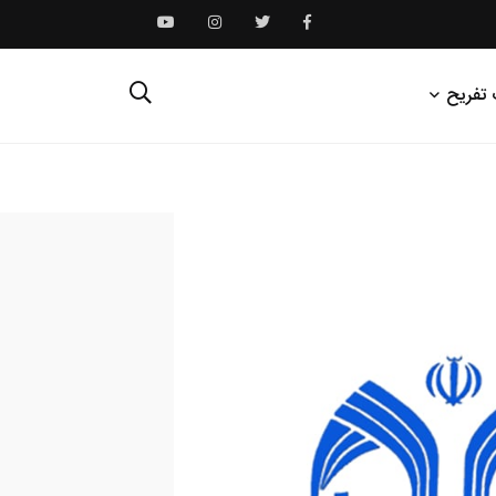
 تفریح