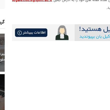
ن شده، مقاله های خود را به آدرس ایمیل
legalethics@qom.ac.ir
د.
گرو
17
+
0
+
0
معر
بع اینترنتی
راهنما
خبر
حقو
10
+
75
+
1
 و هنر
رویداد
فراخوان مقاله