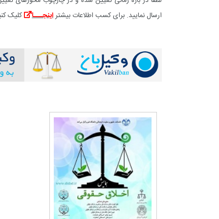
لطفاً در بازۀ زمانی تعیین شده و در چارچوب محورهای تعیی
ارسال نمایید. برای کسب اطلاعات بیشتر
اینجـــا
کلیک کنی
+
0
+
2
+
گزارش
پرونده
معرفی منا
+
2
+
1
+
گفت و گو
معرفی کتاب های حقوقی
حقوق