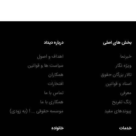
بخش های اصلی
درباره دیداد
خبرنما
اهداف و اصول
ویژه نگار
سیاست ها و قوانین
تالار بزرگان حقوق
همکاران
اسناد و قوانین
افتخارات
معرفی
تماس با ما
زنگ تفریح
همکاری با ما
پیوندهای مفید
موسسه حقوقی ... ! (به زودی)
خدمات
خانواده