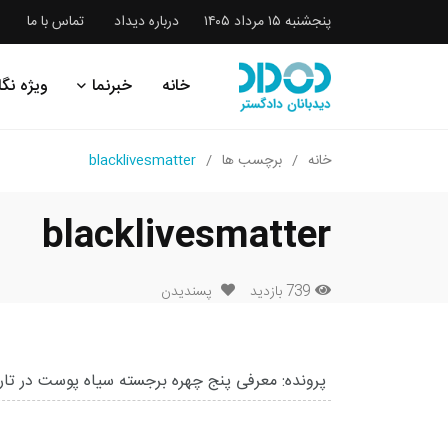
پنجشنبه ۱۵ مرداد ۱۴۰۵
درباره دیداد
تماس با ما
خانه
خبرنما
ویژه نگا
خانه
برچسب ها
blacklivesmatter
blacklivesmatter
739 بازدید
پسندیدن
پرونده: معرفی پنج چهره برجسته سیاه پوست در تار