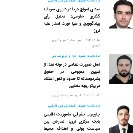
یادداشت حقوق اقتصادی بین المللی
صدای امواج دریا در داوری سرمایه
گذاری خارجی: تحلیل رأی
پیلدگوویچ و سیا نورث استار علیه
نروژ
۱۴۰۴-۰۴-۱۸ -
سید محمدامین علوی
شهری
یادداشت حقوق جزا و جرم شناسی
اصل ضرورت نظامی در بوته نقد: از
تبیین مفهومی در حقوق
بشردوستانه تا حدود و ثغور استناد
در پرتو رویه قضایی
۱۴۰۴-۰۴-۰۴ -
امیرحسین دهقان پور
یادداشت حقوق اقتصادی بین المللی
چارچوب حقوقی مأموریت اقلیمی
بانک مرکزی اروپا: تعارض بین
سیاست پولی و اهداف محیط