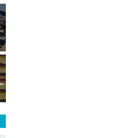
85
+
4
+
2
معر
بع اینترنتی
راهنما
خبر
حقو
60
+
468
+
11
 و هنر
رویداد
فراخوان مقاله