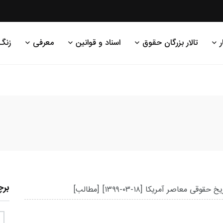
ر
تالار بزرگان حقوق
اسناد و قوانین
معرفی
زنگ
بر
یخ حقوقی معاصر آمریکا
[۱۳۹۹-۰۳-۱۸]
[مطالب]