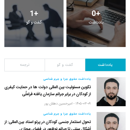
1
+
0
+
یادداشت
گفت و گو
یادداشت
گفت و گو
ترجمه
یادداشت حقوق جزا و جرم شناسی
تکوین مسئولیت بین المللی دولت ها در حمایت کیفری
از کودکان در برابر جرائم سازمان یافته فراملّی
۱۴۰۵-۰۳-۰۹ -
امیرحسین دهقان پور
یادداشت حقوق جزا و جرم شناسی
تحول استثمار جنسی کودکان در پرتو اسناد بین المللی: از
اَشکال سنتی تا جرائم نوظهور در فضای مجازی