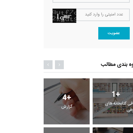
عدد امنیتی را وارد کنید
عضویت
ه بندی مطالب
1
+
0
+
4
+
فی کتابخانه های
گزارش
پرونده
قی