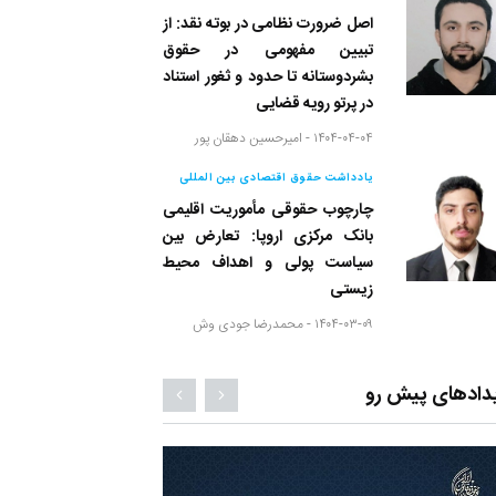
اصل ضرورت نظامی در بوته نقد: از
تبیین مفهومی در حقوق
بشردوستانه تا حدود و ثغور استناد
در پرتو رویه قضایی
۱۴۰۴-۰۴-۰۴ -
امیرحسین دهقان پور
یادداشت حقوق اقتصادی بین المللی
چارچوب حقوقی مأموریت اقلیمی
بانک مرکزی اروپا: تعارض بین
سیاست پولی و اهداف محیط
زیستی
۱۴۰۴-۰۳-۰۹ -
محمدرضا جودی وش
دادهای پیش رو