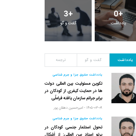
5
+
3
+
0
+
یادداشت
گفت و گو
معرفی کتاب های حقوق
یادداشت
گفت و گو
ترجمه
یادداشت حقوق جزا و جرم شناسی
تکوین مسئولیت بین المللی دولت
ها در حمایت کیفری از کودکان در
برابر جرائم سازمان یافته فراملّی
۱۴۰۵-۰۳-۰۹ -
امیرحسین دهقان پور
یادداشت حقوق جزا و جرم شناسی
تحول استثمار جنسی کودکان در
پرتو اسناد بین المللی: از اَشکال