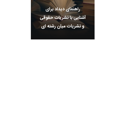
راهنمای دیداد برای
آشنایی با نشریات حقوقی
و نشریات میان رشته ای
مرتبط
+
0
+
4
+
گزارش
پرونده
معرفی منا