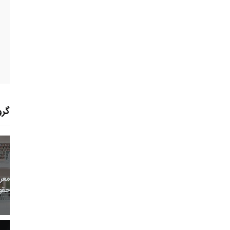
گرو
31
+
1
+
0
معر
بع اینترنتی
راهنما
خبر
حقو