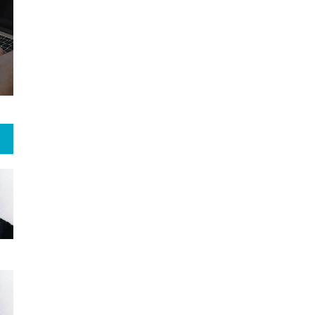
22
+
176
+
4
 و هنر
رویداد
فراخوان مقاله