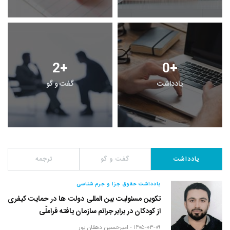
2
+
0
+
یادداشت
گفت و گو
یادداشت
گفت و گو
ترجمه
یادداشت حقوق جزا و جرم شناسی
تکوین مسئولیت بین المللی دولت ها در حمایت کیفری
از کودکان در برابر جرائم سازمان یافته فراملّی
۱۴۰۵-۰۳-۰۹ -
امیرحسین دهقان پور