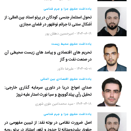
یادداشت حقوق جزا و جرم شناسی
تحول استثمار جنسی کودکان در پرتو اسناد بین المللی: از
اَشکال سنتی تا جرائم نوظهور در فضای مجازی
۱۴۰۴-۰۶-۱۹ -
امیرحسین دهقان پور
یادداشت حقوق محیط زیست
تحریم های اقتصادی و پیامد های زیست محیطی آن
در صنعت نفت و گاز
۱۴۰۴-۰۵-۰۱ -
علیرضا دلاور
یادداشت حقوق اقتصادی بین المللی
صدای امواج دریا در داوری سرمایه گذاری خارجی:
تحلیل رأی پیلدگوویچ و سیا نورث استار علیه نروژ
۱۴۰۴-۰۴-۱۸ -
سید محمدامین علوی شهری
یادداشت حقوق جزا و جرم شناسی
اصل ضرورت نظامی در بوته نقد: از تبیین مفهومی در
حقوق بشردوستانه تا حدود و ثغور استناد در پرتو رویه