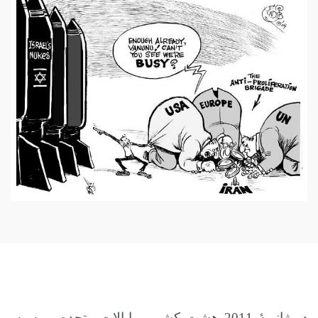
در ژانویۀ 2011 هشت کشور - ایالات متحده، روسیه،