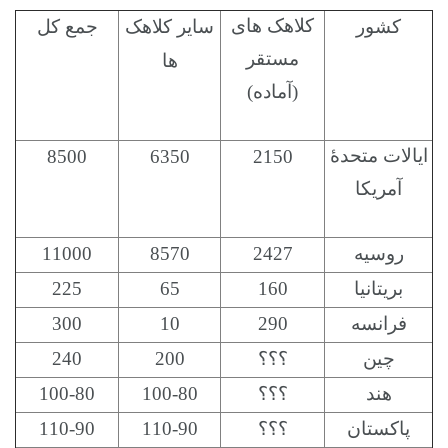
کلاهک های
کشور
سایر کلاهک
جمع کل
مستقر
ها
(آماده)
ایالات متحدۀ
8500
6350
2150
آمریکا
روسیه
2427
8570
11000
بریتانیا
160
65
225
فرانسه
290
10
300
چین
؟؟؟
200
240
هند
؟؟؟
100-80
100-80
پاکستان
؟؟؟
110-90
110-90