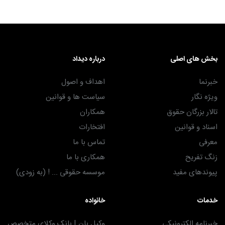
بخش های اصلی
درباره دیداد
خبرنما
اهداف و اصول
ویژه نگار
سیاست ها و قوانین
تالار بزرگان حقوق
همکاران
اسناد و قوانین
افتخارات
معرفی
تماس با ما
زنگ تفریح
همکاری با ما
پیوندهای مفید
موسسه حقوقی ... ! (به زودی)
خدمات
خانواده
خبرنامه الکترونیکی
وکیل بان | بانک وکلای متخصص