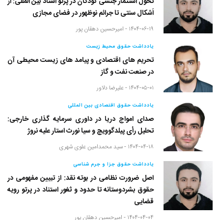
تحول استثمار جنسی کودکان در پرتو اسناد بین المللی: از
اَشکال سنتی تا جرائم نوظهور در فضای مجازی
۱۴۰۴-۰۶-۱۹ -
امیرحسین دهقان پور
یادداشت حقوق محیط زیست
تحریم های اقتصادی و پیامد های زیست محیطی آن
در صنعت نفت و گاز
۱۴۰۴-۰۵-۰۱ -
علیرضا دلاور
یادداشت حقوق اقتصادی بین المللی
صدای امواج دریا در داوری سرمایه گذاری خارجی:
تحلیل رأی پیلدگوویچ و سیا نورث استار علیه نروژ
۱۴۰۴-۰۴-۱۸ -
سید محمدامین علوی شهری
یادداشت حقوق جزا و جرم شناسی
اصل ضرورت نظامی در بوته نقد: از تبیین مفهومی در
حقوق بشردوستانه تا حدود و ثغور استناد در پرتو رویه
قضایی
۱۴۰۴-۰۴-۰۴ -
امیرحسین دهقان پور