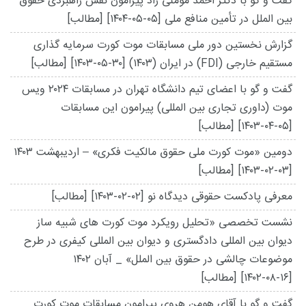
گفت و گو با دکتر احمد مؤمنی راد پیرامون نقش راهبردی حقوق
بین الملل در تأمین منافع ملی
[۱۴۰۴-۰۵-۰۵]
[مطالب]
گزارش نخستین دور ملی مسابقات موت کورت سرمایه گذاری
مستقیم خارجی (FDI) در ایران (۱۴۰۳)
[۱۴۰۳-۰۵-۳۰]
[مطالب]
گفت و گو با اعضای تیم دانشگاه تهران در مسابقات ۲۰۲۴ ویس
موت (داوری تجاری بین المللی) پیرامون این مسابقات
[۱۴۰۳-۰۴-۰۵]
[مطالب]
دومین «موت کورت ملی حقوق مالکیت فکری» – اردیبهشت ۱۴۰۳
[۱۴۰۳-۰۲-۰۳]
[مطالب]
معرفی پادکست حقوقی دیدگاه نو
[۱۴۰۳-۰۲-۰۲]
[مطالب]
نشست تخصصی «تحلیل رویکرد موت کورت های شبیه ساز
دیوان بین المللی دادگستری و دیوان بین المللی کیفری در طرح
موضوعات چالشی در حقوق بین الملل» _ آبان ۱۴۰۲
[۱۴۰۲-۰۸-۱۶]
[مطالب]
گفت و گو با آقای هومن هروی پیرامون مسابقات موت کورت