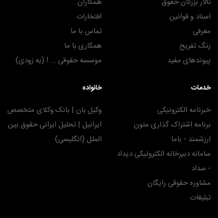
تالار بزرگان حقوق
همکاران
اسناد و قوانین
افتخارات
معرفی
تماس با ما
زنگ تفریح
همکاری با ما
پیوندهای مفید
موسسه حقوقی ... ! (به زودی)
خدمات
خانواده
خبرنامه الکترونیکی
وکیل بان | بانک وکلای متخصص
برنامه اشتراک گذاری متون
ایرانیل | تحلیل ایرانی حقوق بین
ارزشمند - باما
الملل (انگلیسی)
سامانه دبیرخانه الکترونیکی دیداد
- سداد
مشاوره حقوقی رایگان
تبلیغات