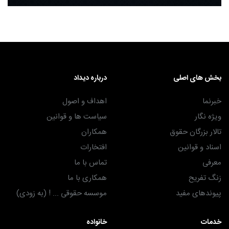
بخش های اصلی
درباره دیداد
خبرنما
اهداف و اصول
ویژه نگار
سیاست ها و قوانین
تالار بزرگان حقوق
همکاران
اسناد و قوانین
افتخارات
معرفی
تماس با ما
زنگ تفریح
همکاری با ما
پیوندهای مفید
موسسه حقوقی ... ! (به زودی)
خدمات
خانواده