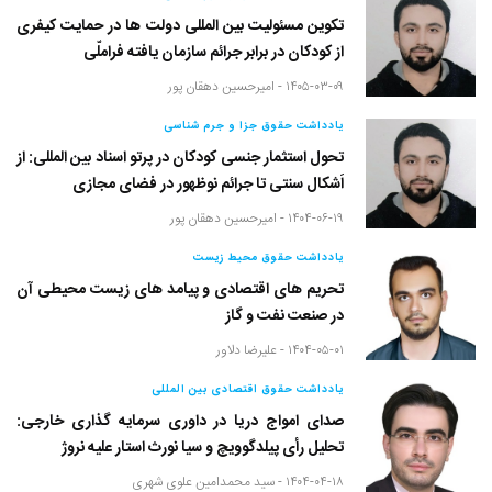
تکوین مسئولیت بین المللی دولت ها در حمایت کیفری
از کودکان در برابر جرائم سازمان یافته فراملّی
۱۴۰۵-۰۳-۰۹ -
امیرحسین دهقان پور
یادداشت حقوق جزا و جرم شناسی
تحول استثمار جنسی کودکان در پرتو اسناد بین المللی: از
اَشکال سنتی تا جرائم نوظهور در فضای مجازی
۱۴۰۴-۰۶-۱۹ -
امیرحسین دهقان پور
یادداشت حقوق محیط زیست
تحریم های اقتصادی و پیامد های زیست محیطی آن
در صنعت نفت و گاز
۱۴۰۴-۰۵-۰۱ -
علیرضا دلاور
یادداشت حقوق اقتصادی بین المللی
صدای امواج دریا در داوری سرمایه گذاری خارجی:
تحلیل رأی پیلدگوویچ و سیا نورث استار علیه نروژ
۱۴۰۴-۰۴-۱۸ -
سید محمدامین علوی شهری