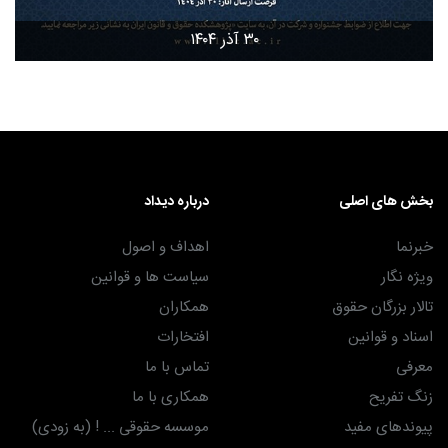
۳۰ آذر ۱۴۰۴
بخش های اصلی
درباره دیداد
خبرنما
اهداف و اصول
ویژه نگار
سیاست ها و قوانین
تالار بزرگان حقوق
همکاران
اسناد و قوانین
افتخارات
معرفی
تماس با ما
زنگ تفریح
همکاری با ما
پیوندهای مفید
موسسه حقوقی ... ! (به زودی)