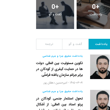
0
+
0
+
0
+
یادداشت
گفت و گو
معرفی کتاب های حقوق
یادداشت
گفت و گو
ترجمه
یادداشت حقوق جزا و جرم شناسی
تکوین مسئولیت بین المللی دولت
ها در حمایت کیفری از کودکان در
برابر جرائم سازمان یافته فراملّی
۱۴۰۵-۰۳-۰۹ -
امیرحسین دهقان پور
یادداشت حقوق جزا و جرم شناسی
تحول استثمار جنسی کودکان در
پرتو اسناد بین المللی: از اَشکال