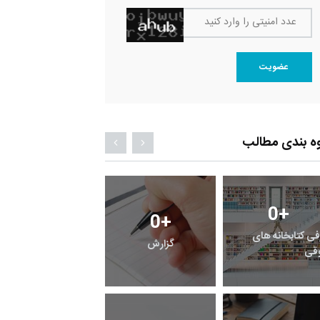
عدد امنیتی را وارد کنید
عضویت
ه بندی مطالب
0
+
0
+
0
+
فی کتابخانه های
گزارش
پرونده
قی