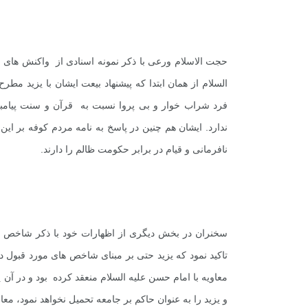
حجت الاسلام ورعی با ذکر نمونه اسنادی از واکنش های ا
السلام از همان ابتدا که پیشنهاد بیعت ایشان با یزید م
فرد شراب خوار و بی پروا نسبت به قرآن و سنت پیامبر
ندارد. ایشان هم چنین در پاسخ به نامه مردم کوفه بر این
نافرمانی و قیام در برابر حکومت ظالم را دارند.
+
0
+
0
+
گزارش
پرونده
معرفی منا
سخنران در بخش دیگری از اظهارات خود با ذکر شاخص ها
تاکید نمود که یزید حتی بر مبنای شاخص های مورد قبول
معاویه با امام حسن علیه السلام منعقد کرده بود و در آن 
و یزید را به عنوان حاکم بر جامعه تحمیل نخواهد نمود، معاو