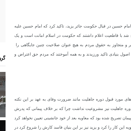
مام حسین در قبال حکومت جائر یزید، تاکید کرد که امام حسین علیه
طرح شد با قاطعیت اعلام داشتند که حکومت در اسلام امانت است و یک
 و متجاوز به حقوق مردم به هیچ عنوان صلاحیت چنین جایگاهی را
 اصول بنیادی تاکید ورزیدند و به همه آموختند که مردم حق اعتراض و
گرو
1
+
0
+
0
معر
بع اینترنتی
راهنما
خبر
ی مورد قبول دوره جاهلیت مانند ضرورت وفای به عهد بر این نکته
حقو
 دوره جاهلیت نیز مشروعیت نداشت چرا که بر خلاف پیمانی که پدرش
پیمان تصریح شده بود که معاویه بعد از خود جانشینی تعیین نخواهد کرد
یه این کار را کرد و یزید نیز بر این بنیان فاسد کارش را شروع کرد در