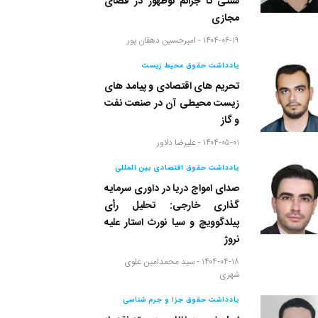
سنتی تا جرائم نوظهور در فضای
مجازی
۱۴۰۴-۰۶-۱۹ -
امیرحسین دهقان پور
یادداشت حقوق محیط زیست
تحریم های اقتصادی و پیامد های
زیست محیطی آن در صنعت نفت
و گاز
۱۴۰۴-۰۵-۰۱ -
علیرضا دلاور
یادداشت حقوق اقتصادی بین المللی
صدای امواج دریا در داوری سرمایه
گذاری خارجی: تحلیل رأی
پیلدگوویچ و سیا نورث استار علیه
نروژ
۱۴۰۴-۰۴-۱۸ -
سید محمدامین علوی
شهری
یادداشت حقوق جزا و جرم شناسی