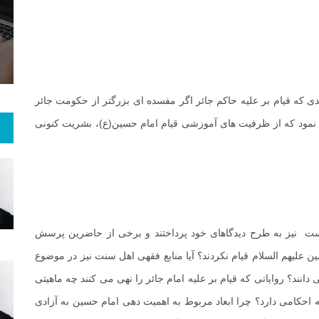
1
+
14
+
0
 و هنر
رویداد
فراخوان مقاله
دی که قیام بر علیه حاکم جائر اگر مفسده ای بزرگتر از حکومت جائر
ری نمود که از ظرفیت های آموزشی قیام امام حسین(ع)، بشریت کنونی
ست نیز به طرح دیدگاهای خود پرداختند و برخی از حاضرین پرسش
ن علیهم السلام قیام نکردند؟ آیا منابع فقهی اهل سنت نیز در موضوع
نند؟ روایاتی که قیام بر علیه امام جائر را نهی می کنند چه ماهیتی
حکامی دارد؟ چرا ابعاد مربوط به اهمیت دهی امام حسین به آزادی