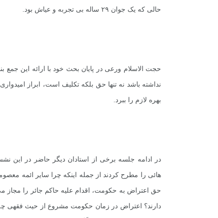
+
0
+
0
+
حالی که یک جوان ۲۹ ساله بی تجربه و عیاش بود.
گفت و گو
معرفی کتاب های حقوقی
حقوق
حجت الاسلام ورعی در پایان بحث خود با ارائه این جمع بن
نداشته باشد نه تنها حق بلکه تکلیف است، ابراز امیدوا
بهره لازم را ببرد.
در ادامه جلسه برخی از استادان دیگر حاضر در این نش
هائی را مطرح کردند از جمله اینکه چرا سایر ائمه معصومی
حق اعتراض به حکومت، اقدام علیه حاکم جائر را مجاز می دا
دارند؟ اعتراض در زمان حکومت مشروع از حیث فقهی چه ا