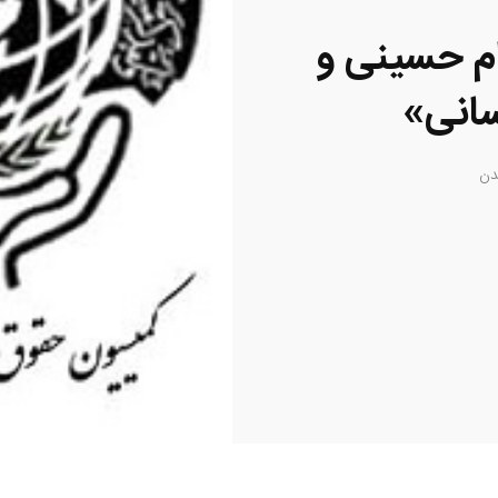
م حسینی و
انی»
دن