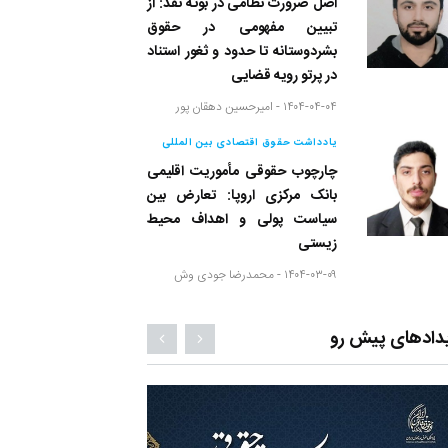
اصل ضرورت نظامی در بوته نقد: از
تبیین مفهومی در حقوق
بشردوستانه تا حدود و ثغور استناد
در پرتو رویه قضایی
۱۴۰۴-۰۴-۰۴ -
امیرحسین دهقان پور
یادداشت حقوق اقتصادی بین المللی
چارچوب حقوقی مأموریت اقلیمی
بانک مرکزی اروپا: تعارض بین
سیاست پولی و اهداف محیط
زیستی
۱۴۰۴-۰۳-۰۹ -
محمدرضا جودی وش
دادهای پیش رو