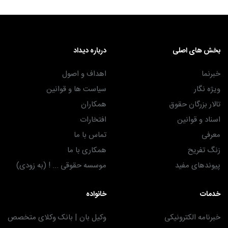
بخش های اصلی
درباره دیداد
خبرنما
اهداف و اصول
ویژه نگار
سیاست ها و قوانین
تالار بزرگان حقوق
همکاران
اسناد و قوانین
افتخارات
معرفی
تماس با ما
زنگ تفریح
همکاری با ما
پیوندهای مفید
موسسه حقوقی ... ! (به زودی)
خدمات
خانواده
خبرنامه الکترونیکی
وکیل بان | بانک وکلای متخصص