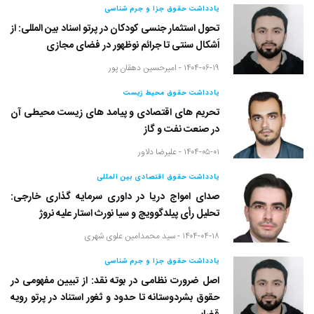
یادداشت حقوق جزا و جرم شناسی
تحول استثمار جنسی کودکان در پرتو اسناد بین المللی: از
اَشکال سنتی تا جرائم نوظهور در فضای مجازی
۱۴۰۴-۰۶-۱۹ -
امیرحسین دهقان پور
یادداشت حقوق محیط زیست
تحریم های اقتصادی و پیامد های زیست محیطی آن
در صنعت نفت و گاز
۱۴۰۴-۰۵-۰۱ -
علیرضا دلاور
یادداشت حقوق اقتصادی بین المللی
صدای امواج دریا در داوری سرمایه گذاری خارجی:
تحلیل رأی پیلدگوویچ و سیا نورث استار علیه نروژ
۱۴۰۴-۰۴-۱۸ -
سید محمدامین علوی شهری
یادداشت حقوق جزا و جرم شناسی
اصل ضرورت نظامی در بوته نقد: از تبیین مفهومی در
حقوق بشردوستانه تا حدود و ثغور استناد در پرتو رویه