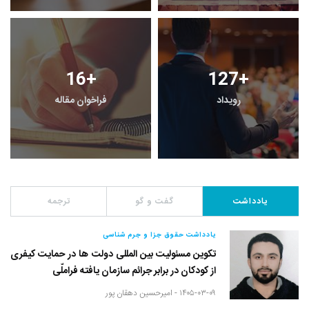
16
+
127
+
رویداد
فراخوان مقاله
یادداشت
گفت و گو
ترجمه
یادداشت حقوق جزا و جرم شناسی
تکوین مسئولیت بین المللی دولت ها در حمایت کیفری
از کودکان در برابر جرائم سازمان یافته فراملّی
۱۴۰۵-۰۳-۰۹ -
امیرحسین دهقان پور