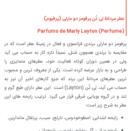
عطر مردانۀ لِی تُن پرفومز دو مارلی (پرفیوم)
Parfums de Marly Layton (Perfume)
پرفومز دو مارلی برندی فرانسوی و فعال در زمینۀ عطر است که در
مقایسه با برندی همچون شنل، نسبتاً تازه کار به حساب می آید
ولی در همین دوران کوتاه فعالیتِ خود، عطرهای متمایزی را
طراحی و به بازار عرضه کرده است. یکی از معروف ترین و محبوب
ترین عطرهای مردانۀ این برند
که جزو کارهای اخیر آن نیز به
حساب می آید،
لِی تُن (
Layton
)
است
.
این عطر دارای طبع گرم و
تند و در گروه بویایی شرقی قرار می گیرد.
ترتیب رایحه های این
عطر به شرح زیر است:
رایحه ابتدایی: اسطوخودوس، نارنج، سیب، پرتقال ماندارین.
رایحه میانی: گل بنفشه، یاسمین، شمعدانی.