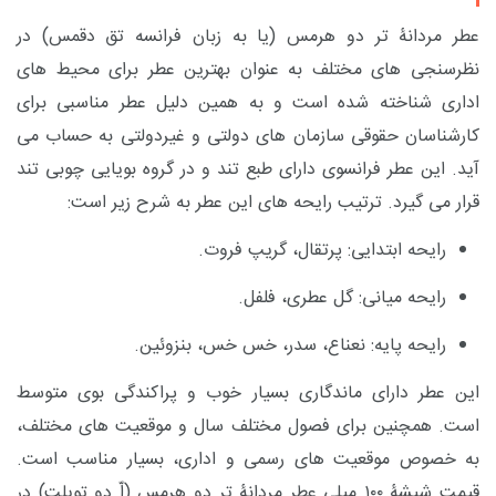
عطر مردانۀ تر دو هرمس (یا به زبان فرانسه تق دقمس)
در
نظرسنجی های مختلف به عنوان بهترین عطر برای محیط های
اداری شناخته شده است و به همین دلیل عطر مناسبی برای
کارشناسان حقوقی سازمان های دولتی و غیردولتی به حساب می
آید.
این عطر فرانسوی دارای طبع
تند
و در گروه بویایی چوبی تند
قرار می گیرد.
ترتیب رایحه های این عطر به شرح زیر است:
رایحه ابتدایی: پرتقال، گریپ فروت.
رایحه میانی: گل عطری، فلفل.
رایحه پایه: نعناع، سدر، خس خس، بنزوئین.
این عطر دارای ماندگاری بسیار خوب و پراکندگی بوی متوسط
است. همچنین برای فصول مختلف سال و موقعیت های مختلف،
به خصوص موقعیت های رسمی و اداری، بسیار مناسب است.
قیمت شیشۀ ۱۰۰ میلی عطر مردانۀ تر دو هرمس (اّ دو تویلت) در