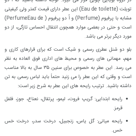
در گروه بویایی چوبی قرار می گیرد. توجه داشته باشید که اّ دو
تویلت (
Eau de toilette
) این عطر دارای قیمت کمتر ولی کیفیتی
مشابه با پرفیوم (
Perfume
) و اُ دو پرفیوم (
Eau de
Perfume
)
است و حتی در بعضی موارد همچون انتقال احساس تازگی، از دو
مورد دیگر برتر می باشد.
بلو دو شنل عطری رسمی و شیک است که برای قرارهای کاری
و
مهم
، مهمانی های رسمی و محیط های اداری فوق العاده به نظر
می رسد. این عطر به خصوص برای سنین ۳۵ سال به بالا مناسب
است و وقتی که این عطر را می زنید حتماً باید لباس رسمی به تن
داشته باشید. ترتیب رایحه های این عطر به شرح زیر است:
رایحه ابتدایی: گریپ فروت، لیمو، پرتقال، نعناع، جوز، فلفل
قرمز.
رایحه میانی: گل یاس، زنجبیل، درخت سدر، درخت خس
خس.