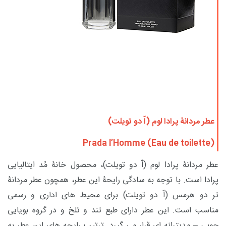
عطر مردانۀ پرادا لوم (اّ دو تویلت)
Prada l’Homme (Eau de toilette)
عطر مردانۀ پرادا لوم (اّ دو تویلت)،
محصول خانۀ مُد ایتالیایی
پرادا است. با توجه به سادگی رایحۀ این عطر، همچون
عطر مردانۀ
تر دو هرمس (اّ دو تویلت) برای محیط های اداری و رسمی
مناسب است. این عطر دارای طبع
تند و تلخ
و در گروه بویایی
چوبی – مدیترانه ای قرار می گیرد.
ترتیب رایحه های این عطر به