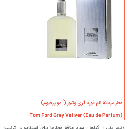
عطر مردانۀ تام فورد گری وتیور (اُ دو پرفیوم)
Tom Ford Grey Vetiver (Eau de Parfum)
وتیور یکی از گیاهان مورد علاقۀ عطارها برای استفاده در ترکیب