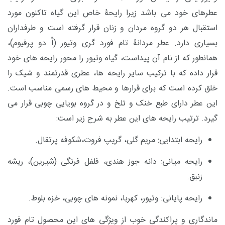
عطرهای خود می باشد زیرا رایحۀ خاص این گیاه تاکنون مورد
استقبال هر دو گروه مردان و زنان قرار گرفته است و طرفداران
بسیاری دارد. عطر مردانۀ تام فورد گری وتیور (اُ دو پرفیوم)،
همانطور که از نام آن پیداست، گیاه وتیور را محور رایحه های خود
قرار داده که با ترکیب سایر رایحه ها، عطری قدرتمند و شیک را
خلق کرده است که برای قرارها و محیط های رسمی مناسب است.
این عطر دارای طبع
خنک
و تلخ و در گروه بویایی چوبی قرار می
گیرد.
ترتیب رایحه های این عطر به شرح زیر است:
رایحه ابتدایی: مریم گلی، گریپ فروت،شکوفه پرتقال.
رایحه میانی: دانه جوز هندی، فلفل فرنگی (شیرین)، ریشه
زنبق.
رایحه پایانی: وتیور، کهربا، نمونه های چوبی، خزه بلوط.
ماندگاری
و پراکندگی خوب از ویژگی های این محصول تام فورد