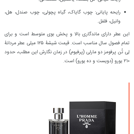
رایحه پایانی: چوب گایاک، گیاه پچولی، چوب صندل، هل،
وانیل، فلفل.
این عطر دارای ماندگاری بالا و پخش بوی متوسط است و برای
تمام فصول سال مناسب است. قیمت شیشۀ ۱۲۵ میلی عطر مردانۀ
لِی تُن پرفومز دو مارلی (پرفیوم) در زمان نگارش این مطلب، حدود
۲۱۰ یورو (دویست و ده یورو) است.