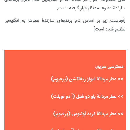
سازندۀ عطرها مدنظر قرار گرفته است.
[فهرست زیر بر اساس نام برندهای سازندۀ عطرها
به انگلیسی
تنظیم شده است]
دسترسی سریع:
>>
عطر مردانۀ آمواژ ریفلکشن (پرفیوم)
>>
عطر مردانۀ بلو دو شَنل (اّ دو تویلت)
>>
عطر مردانۀ کرید اَونتوس (پرفیوم)