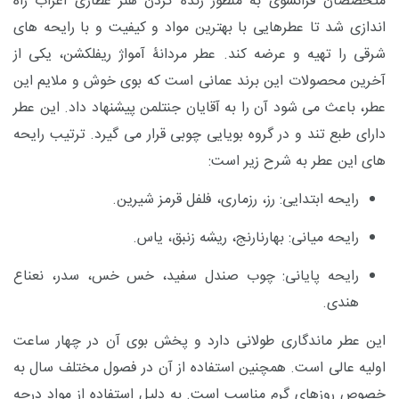
متخصصان فرانسوی به منظور زنده کردن هنر عطاری اعراب راه
اندازی شد تا عطرهایی با بهترین مواد و کیفیت و با رایحه های
شرقی را تهیه و عرضه کند. عطر مردانۀ آمواژ ریفلکشن، یکی از
آخرین محصولات این برند عمانی است که بوی خوش و ملایم این
عطر، باعث می شود آن را به آقایان جنتلمن پیشنهاد داد. این عطر
دارای طبع
تند
و در گروه بویایی چوبی قرار می گیرد.
ترتیب رایحه
های این عطر به شرح زیر است:
رایحه ابتدایی: رز، رزماری، فلفل قرمز شیرین.
رایحه میانی: بهارنارنج، ریشه زنبق، یاس.
رایحه پایانی: چوب صندل سفید، خس خس، سدر، نعناع
هندی.
این عطر ماندگاری طولانی دارد و پخش بوی آن در چهار ساعت
اولیه عالی است. همچنین استفاده از آن در فصول مختلف سال به
خصوص روزهای گرم مناسب است. به دلیل استفاده از مواد درجه