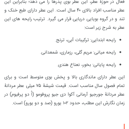
فعال در حوزۀ عطر، این عطر بوی پدرها را می دهد؛ بنابراین این
عطر مناسب افراد بالای ۴۰ سال است. این عطر دارای طبع خنک و
تند و در گروه بویایی دریایی قرار می گیرد.
ترتیب رایحه های این
عطر به شرح زیر است:
رایحه ابتدایی: ترکیبات آبی، ترنج.
رایحه میانی: مریم گلی، رزماری، شمعدانی.
رایحه پایانی: بخور، نعناع هندی.
این عطر دارای ماندگاری بالا و پخش بوی متوسط است و برای
تمام فصول سال مناسب است. قیمت شیشۀ ۷۵ میلی عطر مردانۀ
عطر مردانۀ جورجیو آرمانی آکوا دی جیو پروفومو (اُ دو پرفیوم) در
زمان نگارش این مطلب، حدود ۱۰۲ یورو (صد و دو یورو) است.