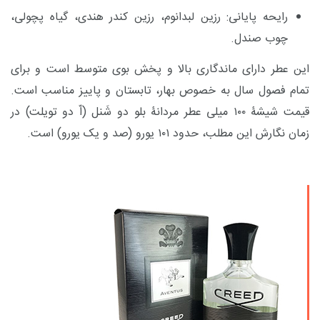
رایحه پایانی: رزین لبدانوم، رزین کندر هندی، گیاه پچولی،
چوب صندل.
این عطر دارای ماندگاری
بالا
و پخش بوی متوسط است و برای
تمام فصول سال به خصوص بهار، تابستان و پاییز مناسب است.
قیمت شیشۀ ۱۰۰ میلی عطر مردانۀ بلو دو شَنل (اّ دو تویلت) در
زمان نگارش این مطلب، حدود ۱۰۱ یورو (صد و یک یورو) است.