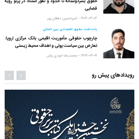
حقوق بشردوستانه تا حدود و ثغور استناد در پرتو رویه
قضایی
۱۴۰۴-۰۴-۰۴ -
امیرحسین دهقان پور
یادداشت حقوق اقتصادی بین المللی
چارچوب حقوقی مأموریت اقلیمی بانک مرکزی اروپا:
تعارض بین سیاست پولی و اهداف محیط زیستی
۱۴۰۴-۰۳-۰۹ -
محمدرضا جودی وش
رویدادهای پیش رو