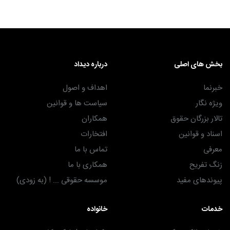
بخش های اصلی
درباره دیداد
خبرنما
اهداف و اصول
ویژه نگار
سیاست ها و قوانین
تالار بزرگان حقوق
همکاران
اسناد و قوانین
افتخارات
معرفی
تماس با ما
زنگ تفریح
همکاری با ما
پیوندهای مفید
موسسه حقوقی ... ! (به زودی)
خدمات
خانواده