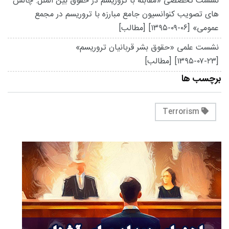
نشست تخصصی «مقابله با تروریسم در حقوق بین الملل: چالش
های تصویب کنوانسیون جامع مبارزه با تروریسم در مجمع
عمومی»
[۱۳۹۵-۰۹-۰۶]
[مطالب]
نشست علمی «حقوق بشر قربانیان تروریسم»
[۱۳۹۵-۰۷-۲۳]
[مطالب]
برچسب ها
Terrorism