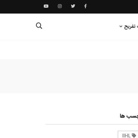
 تفریح
چسب ها
IIHL