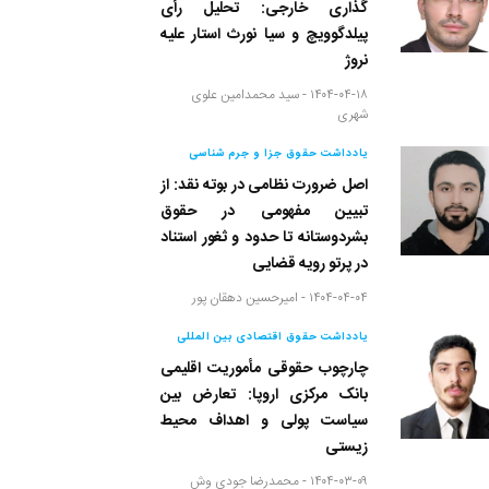
یادداشت حقوق اقتصادی بین المللی
صدای امواج دریا در داوری سرمایه
گذاری خارجی: تحلیل رأی
پیلدگوویچ و سیا نورث استار علیه
نروژ
۱۴۰۴-۰۴-۱۸ -
سید محمدامین علوی
شهری
یادداشت حقوق جزا و جرم شناسی
اصل ضرورت نظامی در بوته نقد: از
تبیین مفهومی در حقوق
بشردوستانه تا حدود و ثغور استناد
در پرتو رویه قضایی
۱۴۰۴-۰۴-۰۴ -
امیرحسین دهقان پور
یادداشت حقوق اقتصادی بین المللی
چارچوب حقوقی مأموریت اقلیمی
بانک مرکزی اروپا: تعارض بین
سیاست پولی و اهداف محیط