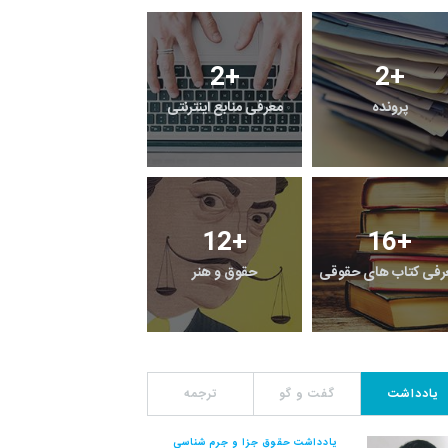
4
+
2
+
2
+
پرونده
معرفی منابع اینترنتی
راهنما
531
+
12
+
16
+
رفی کتاب های حقوقی
حقوق و هنر
رویداد
یادداشت
گفت و گو
ترجمه
یادداشت حقوق جزا و جرم شناسی