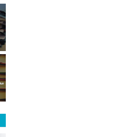
5
+
13
+
96
معرفی کتابخانه های
خبر
گزارش
حقوقی
12
+
0
+
68
ان مقاله
یادداشت
گفت و گو
مع