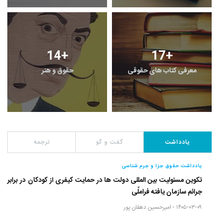
14
+
17
+
معرفی کتاب های حقوقی
حقوق و هنر
یادداشت
گفت و گو
ترجمه
یادداشت حقوق جزا و جرم شناسی
تکوین مسئولیت بین المللی دولت ها در حمایت کیفری از کودکان در برابر
جرائم سازمان یافته فراملّی
۱۴۰۵-۰۳-۰۹ -
امیرحسین دهقان پور