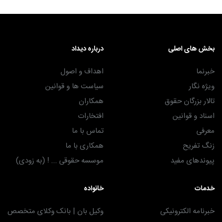
بخش های اصلی
درباره دیداد
خبرنما
اهداف و اصول
ویژه نگار
سیاست ها و قوانین
تالار بزرگان حقوق
همکاران
اسناد و قوانین
افتخارات
معرفی
تماس با ما
زنگ تفریح
همکاری با ما
پیوندهای مفید
موسسه حقوقی ... ! (به زودی)
خدمات
خانواده
خبرنامه الکترونیکی
وکیل بان | بانک وکلای متخصص