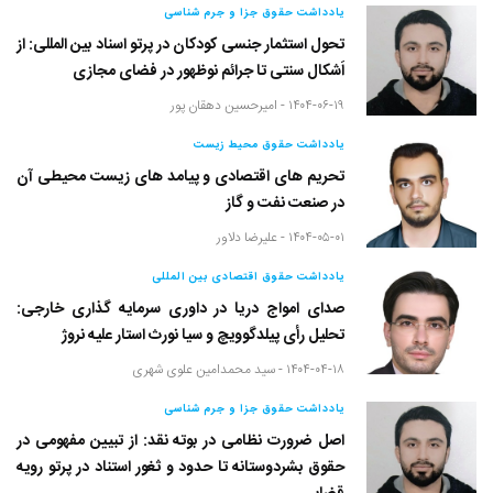
یادداشت حقوق جزا و جرم شناسی
تحول استثمار جنسی کودکان در پرتو اسناد بین المللی: از
اَشکال سنتی تا جرائم نوظهور در فضای مجازی
۱۴۰۴-۰۶-۱۹ -
امیرحسین دهقان پور
یادداشت حقوق محیط زیست
تحریم های اقتصادی و پیامد های زیست محیطی آن
در صنعت نفت و گاز
۱۴۰۴-۰۵-۰۱ -
علیرضا دلاور
یادداشت حقوق اقتصادی بین المللی
صدای امواج دریا در داوری سرمایه گذاری خارجی:
تحلیل رأی پیلدگوویچ و سیا نورث استار علیه نروژ
۱۴۰۴-۰۴-۱۸ -
سید محمدامین علوی شهری
یادداشت حقوق جزا و جرم شناسی
اصل ضرورت نظامی در بوته نقد: از تبیین مفهومی در
حقوق بشردوستانه تا حدود و ثغور استناد در پرتو رویه