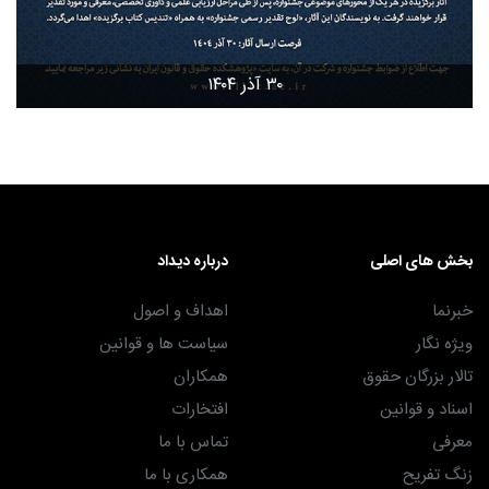
۳۰ آذر ۱۴۰۴
بخش های اصلی
درباره دیداد
خبرنما
اهداف و اصول
ویژه نگار
سیاست ها و قوانین
تالار بزرگان حقوق
همکاران
اسناد و قوانین
افتخارات
معرفی
تماس با ما
زنگ تفریح
همکاری با ما