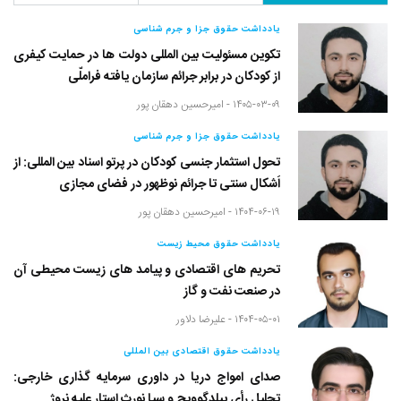
یادداشت حقوق جزا و جرم شناسی
تکوین مسئولیت بین المللی دولت ها در حمایت کیفری
از کودکان در برابر جرائم سازمان یافته فراملّی
۱۴۰۵-۰۳-۰۹ -
امیرحسین دهقان پور
یادداشت حقوق جزا و جرم شناسی
تحول استثمار جنسی کودکان در پرتو اسناد بین المللی: از
اَشکال سنتی تا جرائم نوظهور در فضای مجازی
۱۴۰۴-۰۶-۱۹ -
امیرحسین دهقان پور
یادداشت حقوق محیط زیست
تحریم های اقتصادی و پیامد های زیست محیطی آن
در صنعت نفت و گاز
۱۴۰۴-۰۵-۰۱ -
علیرضا دلاور
یادداشت حقوق اقتصادی بین المللی
صدای امواج دریا در داوری سرمایه گذاری خارجی:
تحلیل رأی پیلدگوویچ و سیا نورث استار علیه نروژ