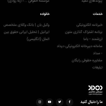
پیوندهای مفید
موسسه حقوقی ... ! (به زودی)
خدمات
خانواده
خبرنامه الکترونیکی
وکیل بان | بانک وکلای متخصص
برنامه اشتراک گذاری متون
ایرانیل | تحلیل ایرانی حقوق بین
ارزشمند - باما
الملل (انگلیسی)
سامانه دبیرخانه الکترونیکی دیداد
- سداد
مشاوره حقوقی رایگان
تبلیغات
ما را دنبال کنید