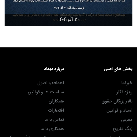
۳۰ آذر ۱۴۰۴
بخش های اصلی
درباره دیداد
خبرنما
اهداف و اصول
ویژه نگار
سیاست ها و قوانین
تالار بزرگان حقوق
همکاران
اسناد و قوانین
افتخارات
معرفی
تماس با ما
زنگ تفریح
همکاری با ما