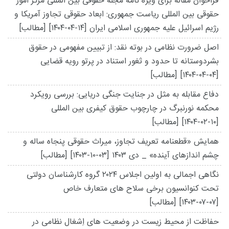
فراخوان مقاله برای ویژه نامه مجله حقوقی بین المللی مرکز امور
حقوقی بین المللی ریاست جمهوری: ابعاد حقوقی تجاوز آمریکا و
رژیم اسرائیل علیه جمهوری اسلامی ایران
[۱۴۰۴-۰۴-۱۴]
[مطالب]
اصل ضرورت نظامی در بوته نقد: از تبیین مفهومی در حقوق
بشردوستانه تا حدود و ثغور استناد در پرتو رویه قضایی
[۱۴۰۴-۰۴-۰۴]
[مطالب]
دفاع مقابله به مثل در جنایت جنگی دریایی: بررسی رویکرد
محکمه نورنبرگ در چارچوب حقوق کیفری بین المللی
[۱۴۰۴-۰۲-۱۰]
[مطالب]
همایش «قطعنامه تعریف تجاوز، میراث حقوقی پنجاه ساله و
چشم اندازهای آینده» _ دی ۱۴۰۳
[۱۴۰۳-۱۰-۰۳]
[مطالب]
نگاهی اجمالی به اولین اجلاس ۲۰۲۴ گروه کارشناسان دولتی
تحت کنوانسیون برخی سلاح های متعارف خاص
[۱۴۰۳-۰۷-۰۷]
[مطالب]
حفاظت از محیط زیست در وضعیت های اِشغال نظامی در