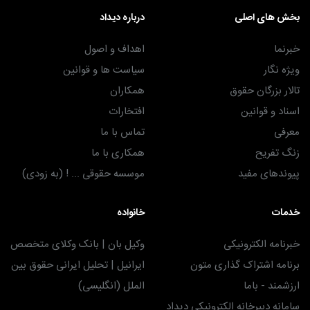
بخش های اصلی
درباره دیداد
خبرنما
اهداف و اصول
ویژه نگار
سیاست ها و قوانین
تالار بزرگان حقوق
همکاران
اسناد و قوانین
افتخارات
معرفی
تماس با ما
زنگ تفریح
همکاری با ما
پیوندهای مفید
موسسه حقوقی ... ! (به زودی)
خدمات
خانواده
خبرنامه الکترونیکی
وکیل بان | بانک وکلای متخصص
برنامه اشتراک گذاری متون
ایرانیل | تحلیل ایرانی حقوق بین
ارزشمند - باما
الملل (انگلیسی)
سامانه دبیرخانه الکترونیکی دیداد