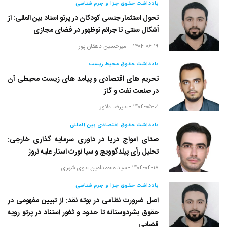
یادداشت حقوق جزا و جرم شناسی
تحول استثمار جنسی کودکان در پرتو اسناد بین المللی: از
اَشکال سنتی تا جرائم نوظهور در فضای مجازی
۱۴۰۴-۰۶-۱۹ -
امیرحسین دهقان پور
یادداشت حقوق محیط زیست
تحریم های اقتصادی و پیامد های زیست محیطی آن
در صنعت نفت و گاز
۱۴۰۴-۰۵-۰۱ -
علیرضا دلاور
یادداشت حقوق اقتصادی بین المللی
صدای امواج دریا در داوری سرمایه گذاری خارجی:
تحلیل رأی پیلدگوویچ و سیا نورث استار علیه نروژ
۱۴۰۴-۰۴-۱۸ -
سید محمدامین علوی شهری
یادداشت حقوق جزا و جرم شناسی
اصل ضرورت نظامی در بوته نقد: از تبیین مفهومی در
حقوق بشردوستانه تا حدود و ثغور استناد در پرتو رویه
قضایی