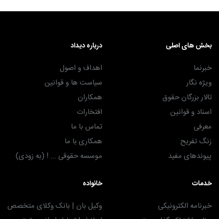
بخش های اصلی
درباره دیداد
خبرنما
اهداف و اصول
ویژه نگار
سیاست ها و قوانین
تالار بزرگان حقوق
همکاران
اسناد و قوانین
افتخارات
معرفی
تماس با ما
زنگ تفریح
همکاری با ما
پیوندهای مفید
موسسه حقوقی ... ! (به زودی)
خدمات
خانواده
خبرنامه الکترونیکی
وکیل بان | بانک وکلای متخصص