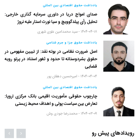
یادداشت حقوق اقتصادی بین المللی
صدای امواج دریا در داوری سرمایه گذاری خارجی:
تحلیل رأی پیلدگوویچ و سیا نورث استار علیه نروژ
۱۴۰۴-۰۴-۱۸ -
سید محمدامین علوی شهری
یادداشت حقوق جزا و جرم شناسی
اصل ضرورت نظامی در بوته نقد: از تبیین مفهومی در
حقوق بشردوستانه تا حدود و ثغور استناد در پرتو رویه
قضایی
۱۴۰۴-۰۴-۰۴ -
امیرحسین دهقان پور
یادداشت حقوق اقتصادی بین المللی
چارچوب حقوقی مأموریت اقلیمی بانک مرکزی اروپا:
تعارض بین سیاست پولی و اهداف محیط زیستی
۱۴۰۴-۰۳-۰۹ -
محمدرضا جودی وش
رویدادهای پیش رو