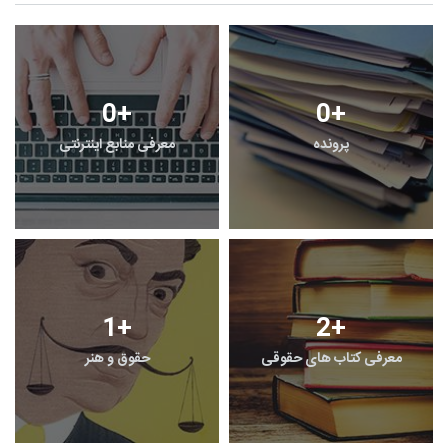
1
+
0
+
معرفی کتابخانه های حقوقی
گزارش
1
+
0
+
یادداشت
گفت و گو