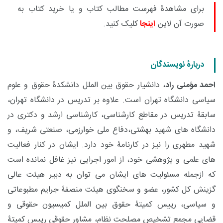
برای مشاهدۀ فهرست مطالب کتاب و یا خرید کتاب به
صورت آن لاین
اینجا
کلیک کنید.
دربارۀ نویسندگان
احمد مؤمنی راد
، دانشیار حقوق بین الملل دانشکدۀ حقوق و علوم
سیاسی دانشگاه تهران است. علاوه بر تدریس در دانشگاه تهران،
سابقۀ تدریس در مقاطع کارشناسی، کارشناسی ارشد و دکتری در
دانشگاه های شهید بهشتی،دفاع ملی خوارزمی، صنعتی شریف، و
شهید مطهری را نیز در کارنامۀ خود دارد. ایشان در کنار فعالیت
های علمی و پژوهشی خود، از امور اجرایی نیز غافل نمانده است
که ازجمله مسئولیت های ایشان می توان به دبیر هیئت عالی
گزینش کل کشور، عضو و سخنگوی هیئت منصفۀ جرایم مطبوعاتی
و سیاسی، رییس کمیتۀ حقوق بین الملل کمیسیون حقوقی و
قضایی مجمع تشخیص مصلحت نظام، مشاور حقوقی رییس کمیتۀ