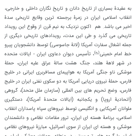
به عقیدۀ بسیاری از تاریخ دانان و تاریخ نگاران داخلی و خارجی،
انقلاب اسلامی ایران در زمرۀ برجسته ترین وقایع تاریخی سدۀ
اخیر می باشد. هم اکنون نزدیک به نیم قرن از وقوع این رویداد
تاریخی می گذرد و طی این مدت، رویدادهای تاریخی دیگری از
جمله اشغال سفارت آمریکا (لانۀ جاسوسی) توسط دانشجویان پیرو
(ره)
خط امام خمینی
، تأسیس دیوان دعاوی ایران - ایالات متحده
در شهر لاهۀ هلند، جنگ هشت سالۀ عراق علیه ایران، حملۀ
موشکی ناو جنگی آمریکا به هواپیمای مسافربری ایرانی در خلیج
فارس، حملۀ نیروی دریایی آمریکا به دو سکوی نفتی ایران در خلیج
فارس، وضع تحریم های بین المللی (سازمان ملل متحد)، گروهی
(اتحادیۀ اروپا) و یکجانبه (ایالات متحدۀ آمریکا)، دستگیری
ملوانان آمریکایی و انگلیسی توسط نیروهای سپاه پاسداران انقلاب
اسلامی، برنامۀ هسته ای ایران، ترور مقامات نظامی و دانشمندان
موشکی و هسته ای ایران از سوی اسرائیل، مبارزۀ نیروهای نظامی