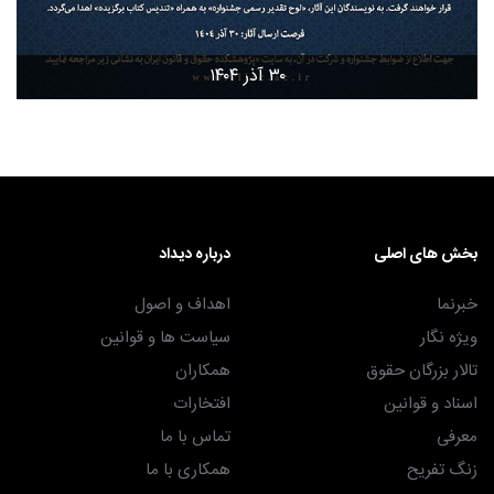
۳۰ آذر ۱۴۰۴
بخش های اصلی
درباره دیداد
خبرنما
اهداف و اصول
ویژه نگار
سیاست ها و قوانین
تالار بزرگان حقوق
همکاران
اسناد و قوانین
افتخارات
معرفی
تماس با ما
زنگ تفریح
همکاری با ما