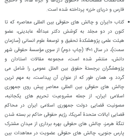
مخاصمات مسلحانه»، «حقوق دریاها و آبراه ها»، و «خلیج
فارس و دریای خزر» پرداخته شده است.
کتاب «ایران و چالش های حقوقی بین
المللی معاصر» که تا
کنون در دو مجلد به کوشش دکتر عبدالله عابدینی، عضو
هیئت علمی پژوهشکدۀ تحقیق و توسعۀ علوم انسانی (سازمان
سمت)، در سال ۱۴۰۱ (چاپ دوم) از سوی مؤسسۀ حقوقی شهر
دانش، منتشر شده است، مجموعه مقالات استادان و
پژوهشگران برجستۀ حقوق بین الملل عمومی را شامل می
گردد و، همان طور که از عنوان آن پیداست، به مهم ترین
چالش های حقوقی بین المللی معاصرِ پیش روی جمهوری
اسلامی ایران، از جمله مشروعیت تحریم های یکجانبه،
مصونیت قضایی دولت جمهوری اسلامی ایران در محاکم
قضایی ایالات متحدۀ آمریکا، رژیم حقوقی حاکم بر بسته شدن
تنگۀ هرمز، چالش های حقوقی بهره برداری از میدان مشترک
پارس جنوبی، چالش های حقوقی عضویت در معاهدات بین