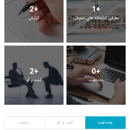
2
+
1
+
معرفی کتابخانه های حقوقی
گزارش
2
+
0
+
یادداشت
گفت و گو
یادداشت
گفت و گو
ترجمه