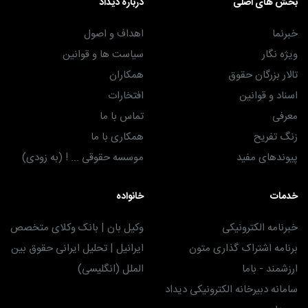
بخش های اصلی
درباره دیداد
خبرنما
اهداف و اصول
ویژه نگار
سیاست ها و قوانین
تالار بزرگان حقوق
همکاران
اسناد و قوانین
افتخارات
معرفی
تماس با ما
زنگ تفریح
همکاری با ما
پیوندهای مفید
موسسه حقوقی ... ! (به زودی)
خدمات
خانواده
خبرنامه الکترونیکی
وکیل بان | بانک وکلای متخصص
برنامه اشتراک گذاری متون
ایرانیل | تحلیل ایرانی حقوق بین
ارزشمند - باما
الملل (انگلیسی)
سامانه دبیرخانه الکترونیکی دیداد