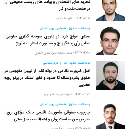
تحریم های اقتصادی و پیامد های زیست محیطی آن
در صنعت نفت و گاز
۱۴۰۴-۰۵-۰۱ -
علیرضا دلاور
یادداشت حقوق اقتصادی بین المللی
صدای امواج دریا در داوری سرمایه گذاری خارجی:
تحلیل رأی پیلدگوویچ و سیا نورث استار علیه نروژ
۱۴۰۴-۰۴-۱۸ -
سید محمدامین علوی شهری
یادداشت حقوق جزا و جرم شناسی
اصل ضرورت نظامی در بوته نقد: از تبیین مفهومی در
حقوق بشردوستانه تا حدود و ثغور استناد در پرتو رویه
قضایی
۱۴۰۴-۰۴-۰۴ -
امیرحسین دهقان پور
یادداشت حقوق اقتصادی بین المللی
چارچوب حقوقی مأموریت اقلیمی بانک مرکزی اروپا:
تعارض بین سیاست پولی و اهداف محیط زیستی
۱۴۰۴-۰۳-۰۹ -
محمدرضا جودی وش