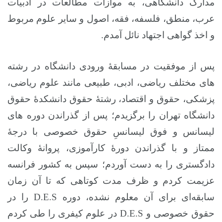
مدارک دانشگاهی، به موازات مطالعات در ادبیات
عرب، منطق، فلسفه، فقه، اصول و سایر علوم مربوط
و اخذ گواهی اجتهاد نائل آمدم.
پس از موفقیت در مسابقۀ ورودی دانشگاه در رشته
های مختلف ریاضی، ادبی، طبیعی مانند علوم ریاضی،
پزشکی، حقوق و اقتصاد، رشتۀ حقوق دانشکدۀ حقوق
دانشگاه تهران را برگزیدم؛ پس از گذراندن دوره های
لیسانس و فوق لیسانسِ حقوق خصوصی با درجۀ
ممتاز و با گذراندن دورۀ کارآموزی، پروانۀ وکالت
دادگستری را به دست آوردم؛ سپس به کشور فرانسه
عزیمت کردم و ظرف مدت کوتاهی که تا آن زمان
سابقه
ای برای آن معلوم نشده، دوره
D.E.S
را در
حقوق خصوصی و
D.E.S
در علوم کیفری را طی کردم