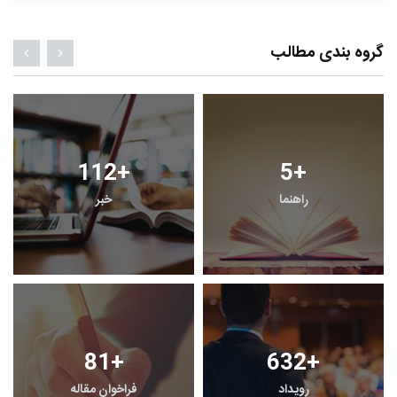
گروه بندی مطالب
112
+
5
+
راهنما
خبر
81
+
632
+
رویداد
فراخوان مقاله