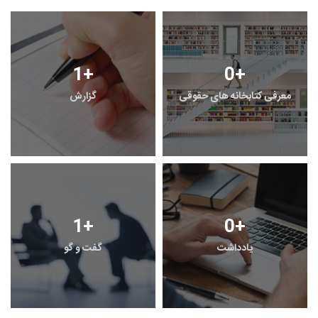
1
+
0
+
معرفی کتابخانه های حقوقی
گزارش
1
+
0
+
یادداشت
گفت و گو