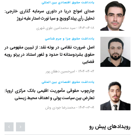
یادداشت حقوق اقتصادی بین المللی
صدای امواج دریا در داوری سرمایه گذاری خارجی:
تحلیل رأی پیلدگوویچ و سیا نورث استار علیه نروژ
۱۴۰۴-۰۴-۱۸ -
سید محمدامین علوی شهری
یادداشت حقوق جزا و جرم شناسی
اصل ضرورت نظامی در بوته نقد: از تبیین مفهومی در
حقوق بشردوستانه تا حدود و ثغور استناد در پرتو رویه
قضایی
۱۴۰۴-۰۴-۰۴ -
امیرحسین دهقان پور
یادداشت حقوق اقتصادی بین المللی
چارچوب حقوقی مأموریت اقلیمی بانک مرکزی اروپا:
تعارض بین سیاست پولی و اهداف محیط زیستی
۱۴۰۴-۰۳-۰۹ -
محمدرضا جودی وش
رویدادهای پیش رو