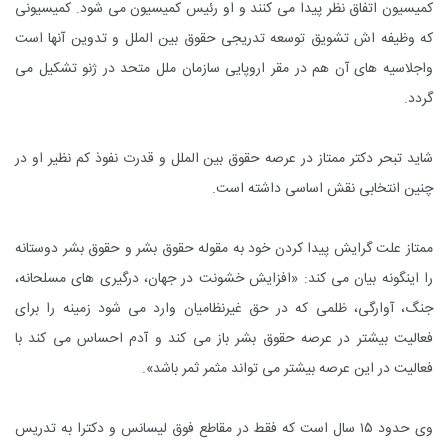
کمیسیون اتفاق نظر پیدا مى کنند و او رئیس کمیسیون مى شود. کمیسیونى
که وظیفه اش تشویق توسعه تدریجى حقوق بین الملل و تدوین آنها است
واجلاسیه هاى آن هم در مقر اروپایى سازمان ملل متحد در ژنو تشکیل مى
گردد.
شاید تبحر دکتر ممتاز در عرصه حقوق بین الملل و قدرت نفوذ کم نظیر او در
چنین انتخابى نقش اساسى داشته است.
ممتاز علت گرایش پیدا کردن خود به مقوله حقوق بشر و حقوق بشر دوستانه
را اینگونه بیان مى کند: «افزایش خشونت در جهان، درگیرى هاى مسلحانه،
جنگ، آوارگى، ظلمى که در حق غیرنظامیان وارد مى شود زمینه را براى
فعالیت بیشتر در عرصه حقوق بشر باز مى کند و آدم احساس مى کند با
فعالیت در این عرصه بیشتر مى تواند مثمر ثمر باشد».
وى حدود ۱۵ سال است که فقط در مقاطع فوق لیسانس و دکترا به تدریس