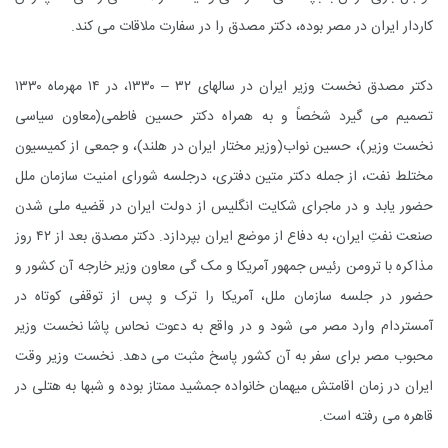
کاردار ایران در مصر بوده، دکتر مصدق را در سفارت ملاقات مى کند.
دکتر مصدق نخست وزیر ایران در سالهاى ۳۲ – ۱۳۳۰، در ۱۴ مهرماه ۱۳۳۰
تصمیم می گیرد شخصاً و به همراه دکتر حسین فاطمى(معاون سیاسى
نخست وزیر)، حسین نواب(وزیر مختار ایران در هلند)، و جمعى از کمیسیون
مختلط نفت، از جمله دکتر متین دفترى، درجلسه شوراى امنیت سازمان ملل
حضور یابد و در ماجراى شکایت انگلیس از دولت ایران در قضیه ملى شدن
صنعت نفتِ ایران، به دفاع از موضع ایران بپردازد. دکتر مصدق بعد از ۴۲ روز
مذاکره با ترومن رئیس جمهور آمریکا و مک گى معاون وزیر خارجه آن کشور و
حضور در جلسه سازمان ملل، آمریکا را ترک و پس از توقفى کوتاه در
آمستردام وارد مصر مى شود و در واقع به دعوت نحاس پاشا نخست وزیر
محبوب مصر براى سفر به آن کشور پاسخ مثبت مى دهد. نخست وزیر وقت
ایران در زمان اقامتش میهمان خانواده جمشید ممتاز بوده و شبها به هتلى در
قاهره مى رفته است.