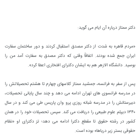
دکتر ممتاز درباره آن ایام مى گوید:
«مردم قاهره به شدت از دکتر مصدق استقبال کردند و دور ساختمان سفارت
ایران جمع شده بودند. اتفاقاً وقتى که دکتر مصدق به سفارت آمد من را
بوسید. دانشگاه الازهر هم به ایشان دکتراى افتخارى اعطا کرد».
پس از سفر به فرانسه، جمشید ممتاز کلاسهاى چهارم تا هشتم تحصیلاتش را
در مدرسه فرانسوى هاى تهران ادامه مى دهد و چند سال پایانى تحصیلات،
دبیرستانش را در مدرسه شبانه روزى پرو وان پاریس طى مى کند و در سال
۱۳۴۰ دیپلم علوم طبیعى را دریافت می کند. سپس تحصیلات خود را در همان
کشور در رشته حقوق تا مقطع دکترا ادامه مى دهد؛ تز دکتراى او «نظام
حقوقى بستر زیر دریاها» بوده است.