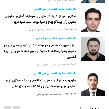
۱۴۰۴-۰۵-۰۱ -
علیرضا دلاور
یادداشت حقوق اقتصادی بین المللی
صدای امواج دریا در داوری سرمایه گذاری خارجی:
تحلیل رأی پیلدگوویچ و سیا نورث استار علیه نروژ
۱۴۰۴-۰۴-۱۸ -
سید محمدامین علوی شهری
یادداشت حقوق جزا و جرم شناسی
اصل ضرورت نظامی در بوته نقد: از تبیین مفهومی در
حقوق بشردوستانه تا حدود و ثغور استناد در پرتو رویه
قضایی
۱۴۰۴-۰۴-۰۴ -
امیرحسین دهقان پور
یادداشت حقوق اقتصادی بین المللی
چارچوب حقوقی مأموریت اقلیمی بانک مرکزی اروپا:
تعارض بین سیاست پولی و اهداف محیط زیستی
۱۴۰۴-۰۳-۰۹ -
محمدرضا جودی وش