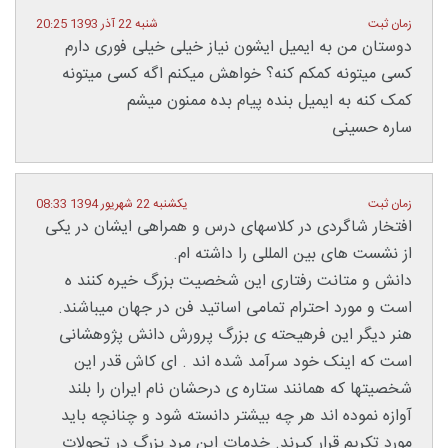
زمان ثبت
شنبه 22 آذر 1393 20:25
دوستان من به ایمیل ایشون نیاز خیلی خیلی فوری دارم
کسی میتونه کمکم کنه؟ خواهش میکنم اگه کسی میتونه
کمک کنه به ایمیل بنده پیام بده ممنون میشم
ساره حسینی
زمان ثبت
یکشنبه 22 شهریور 1394 08:33
افتخار شاگردی در کلاسهای درس و همراهی ایشان در یکی
از نشست های بین المللی را داشته ام.
دانش و متانت رفتاری این شخصیت بزرگ خیره کنند ه
است و مورد احترام تمامی اساتید فن در جهان میباشند.
هنر دیگر این فرهیحته ی بزرگ پرورش دانش پژوهشانی
است که اینک خود سرآمد شده اند . ای کاش قدر این
شخصیتها که همانند ستاره ی درحشان نام ایران را بلند
آوازه نموده اند هر چه بیشتر دانسته شود و چنانچه باید
مورد تکریم قرار کیرند. خدمات این مرد بزرگ در تحولات