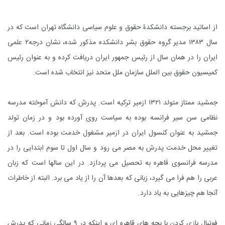
از اساتید برجسته دانشکدۀ حقوق و علوم سیاسى دانشگاه تهران است که در
سال ۱۳۸۳ مدیر گروه حقوق بشر دانشکده مذکور شده، نشان درجه۲ علمى
ایران را در همان سال از رئیس جمهور ایران دریافت کرده و به عنوان رئیس
کمیسیون حقوق بین الملل سازمان ملل متحد نیز انتخاب شده است.
جمشید ممتاز متولد ۱۳۲۱ ازمیر ترکیه است. پدرش که دانش آموخته مدرسه
نظامى سن سیر فرانسه بوده به سیاست روى آورده بود و در زمان تولد
جمشید به عنوان کنسول ایران در ازمیر مشغول خدمت بوده است. بعد از
تغییر محل خدمت پدرش به مصر مى رود و سال اول تا سوم ابتدایى را در
مدرسه فرانسوى قاهره به تحصیل مى پردازد. در این سالها است که زبان
عربى را هم فرا مى گیرد، زبانى که بعدها آن را از یاد مى برد. البته از خاطرات
آنجا هم چیزهایى به یاد دارد.
فوتبال بازى کردن با بچه هاى قاهره اى و اینکه در ۹ سالگى زمانى که پدرش