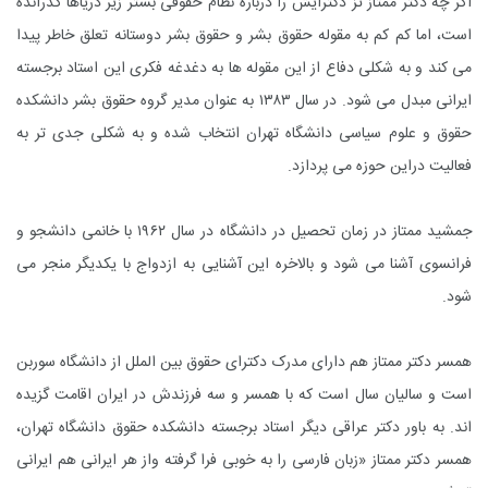
اگر چه دکتر ممتاز تز دکترایش را درباره نظام حقوقى بستر زیر دریاها گذرانده
است، اما کم کم به مقوله حقوق بشر و حقوق بشر دوستانه تعلق خاطر پیدا
مى کند و به شکلى دفاع از این مقوله ها به دغدغه فکرى این استاد برجسته
ایرانى مبدل مى شود. در سال ۱۳۸۳ به عنوان مدیر گروه حقوق بشر دانشکده
حقوق و علوم سیاسى دانشگاه تهران انتخاب شده و به شکلى جدى تر به
فعالیت دراین حوزه مى پردازد.
جمشید ممتاز در زمان تحصیل در دانشگاه در سال ۱۹۶۲ با خانمى دانشجو و
فرانسوى آشنا مى شود و بالاخره این آشنایى به ازدواج با یکدیگر منجر مى
شود.
همسر دکتر ممتاز هم داراى مدرک دکتراى حقوق بین الملل از دانشگاه سوربن
است و سالیان سال است که با همسر و سه فرزندش در ایران اقامت گزیده
اند. به باور دکتر عراقى دیگر استاد برجسته دانشکده حقوق دانشگاه تهران،
همسر دکتر ممتاز «زبان فارسى را به خوبى فرا گرفته واز هر ایرانى هم ایرانى