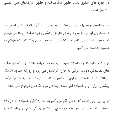
در حوزه هاى حقوق بشر، حقوق مخاصمات و حقوق سازمانهاى بین المللى
مشغول است.
«من دانشجویانم را خیلى دوست دارم وخیلى به آنها علاقه مندم، لطفى که
دانشجویان ایرانى به من دارند در خارج از کشور وجود ندارد. اینجا من بیشتر
احساس آرامش مى کنم. من کشورم را دوست دارم و تا آنجا که بتوانم به
کشورم خدمت مى کنم».
او اعتقاد دارد که یک استاد صرفاً نباید به فکر درآمد باشد. وى که در هیأت
هاى نمایندگى دولت ایرانى به خارج از کشور مى رود و روزانه حدود ۶۰ دلار
دریافتى دارد، اقامت درخارج از کشور را که مى تواند منجر به کسب درآمد
بیشترى براى او و خانواده اش باشد برماندن در زادگاهش ترجیح نمى دهد.
او بر این باور است که: «من فکر مى کنم به اندازه کافى خانواده ام در رفاه
هستند. اگر من مى خواستم در خارج از کشور زندگى کنم در زمان ناامنى