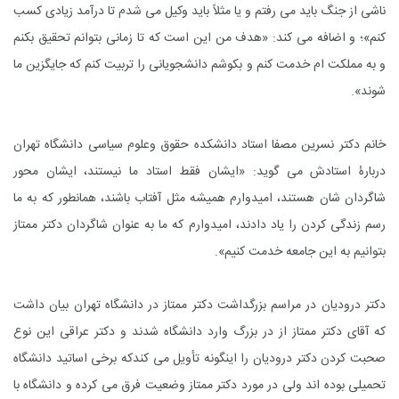
ناشى از جنگ باید مى رفتم و یا مثلاً باید وکیل مى شدم تا درآمد زیادى کسب
کنم»؛ و اضافه مى کند: «هدف من این است که تا زمانى بتوانم تحقیق بکنم
و به مملکت ام خدمت کنم و بکوشم دانشجویانى را تربیت کنم که جایگزین ما
شوند».
خانم دکتر نسرین مصفا استاد دانشکده حقوق وعلوم سیاسى دانشگاه تهران
دربارۀ استادش مى گوید: «ایشان فقط استاد ما نیستند، ایشان محور
شاگردان شان هستند، امیدوارم همیشه مثل آفتاب باشند، همانطور که به ما
رسم زندگى کردن را یاد دادند، امیدوارم که ما به عنوان شاگردان دکتر ممتاز
بتوانیم به این جامعه خدمت کنیم».
دکتر درودیان در مراسم بزرگداشت دکتر ممتاز در دانشگاه تهران بیان داشت
که آقاى دکتر ممتاز از در بزرگ وارد دانشگاه شدند و دکتر عراقى این نوع
صحبت کردن دکتر درودیان را اینگونه تأویل مى کندکه برخى اساتید دانشگاه
تحمیلى بوده اند ولى در مورد دکتر ممتاز وضعیت فرق مى کرده و دانشگاه با