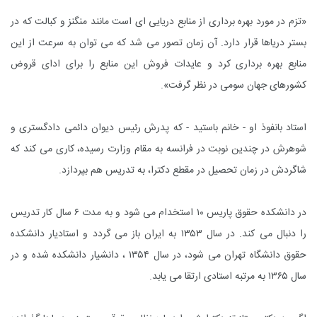
«تزم در مورد بهره بردارى از منابع دریایی اى است مانند منگنز و کبالت که در
بستر دریاها قرار دارد. آن زمان تصور مى شد که مى توان به سرعت از این
منابع بهره بردارى کرد و عایدات فروش این منابع را براى اداى قروض
کشورهاى جهان سومى در نظر گرفت».
استاد بانفوذ او - خانم باستید - که پدرش رئیس دیوان دائمى دادگسترى و
شوهرش در چندین نوبت در فرانسه به مقام وزارت رسیده، کارى مى کند که
شاگردش در زمان تحصیل در مقطع دکترا، به تدریس هم بپردازد.
در دانشکده حقوق پاریس ۱۰ استخدام مى شود و به مدت ۶ سال کار تدریس
را دنبال مى کند. در سال ۱۳۵۳ به ایران باز مى گردد و استادیار دانشکده
حقوق دانشگاه تهران مى شود، در سال ۱۳۵۴ ، دانشیار دانشکده شده و در
سال ۱۳۶۵ به مرتبه استادى ارتقا مى یابد.