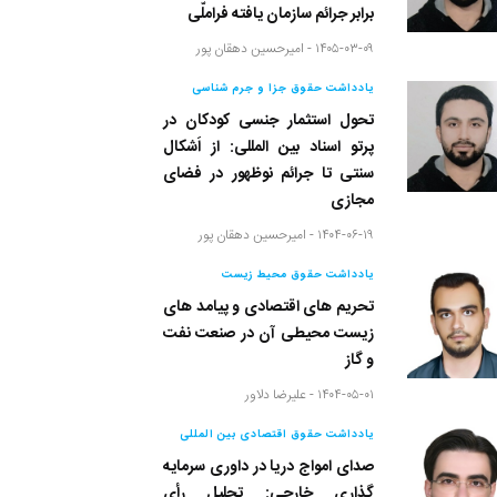
برابر جرائم سازمان یافته فراملّی
۱۴۰۵-۰۳-۰۹ -
امیرحسین دهقان پور
یادداشت حقوق جزا و جرم شناسی
تحول استثمار جنسی کودکان در
پرتو اسناد بین المللی: از اَشکال
سنتی تا جرائم نوظهور در فضای
مجازی
۱۴۰۴-۰۶-۱۹ -
امیرحسین دهقان پور
یادداشت حقوق محیط زیست
تحریم های اقتصادی و پیامد های
زیست محیطی آن در صنعت نفت
و گاز
۱۴۰۴-۰۵-۰۱ -
علیرضا دلاور
یادداشت حقوق اقتصادی بین المللی
صدای امواج دریا در داوری سرمایه
گذاری خارجی: تحلیل رأی