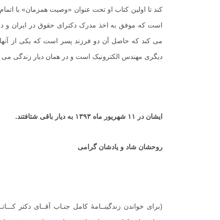
کند تا اولین کتاب او تحت عنوان «وصیت همزمان» با اتمام
مى کند که حاصل آن دو فرزند پسر است که یکى از آنها 
دیگرى مهندس الکترونیک است و در همان دیار زندگى مى ک
ایشان در
۱۱
شهریور ماه
۹۳ به دیار باقی شتافتند.
۱۳
روحشان شاد و یادشان گرامی
(برای خواندن زندگینــامۀ کامل جنـاب آقــای دکتر کـــات