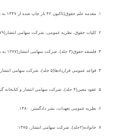
۱. مقدمه علم حقوق(تاکنون ۴۲ بار چاپ شده از ۱۳۴۷ به بعد)، آخرین ناشر شرکت سهامی انتشار(۱۳۸۱ به بعد).
۲. کلیات حقوق، نظریه عمومی، شرکت سهامی انتشار(۱۳۷۹ به بعد).
۳. فلسفه حقوق(۳ جلد)، شرکت سهامی انتشار(۱۳۷۷ به بعد).
۴. قواعد عمومی قراردادها(۵ جلد)، شرکت سهامی انتشار(۱۳۷۲به بعد).
۵. عقود معین(۴ جلد)، شرکت سهامی انتشار و کتابخانه گنج دانش(۱۳۶۴ به بعد).
۶. نظریه عمومی تعهدات، نشر دادگستر، ۱۳۸۰.
۷. خانواده(۲جلد)، شرکت سهامی انتشار، ۱۳۷۵.