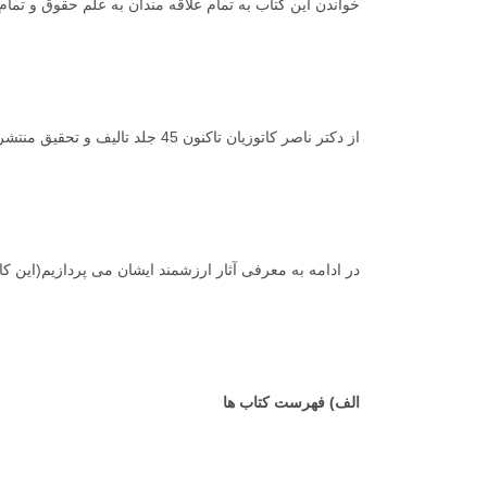
خواندن این کتاب به تمام علاقه مندان به علم حقوق و تما
+
0
+
1
+
گزارش
پرونده
معرفی منا
از دکتر ناصر کاتوزیان تاکنون 45 جلد تالیف و تحقیق منتشر شده است که حجم برخی ازآنها به 900 صفحه مى رسد.
+
1
+
0
+
گفت و گو
معرفی کتاب های حقوقی
حقوق
در ادامه به معرفی آثار ارزشمند ایشان می پردازیم(این ک
الف) فهرست کتاب ها