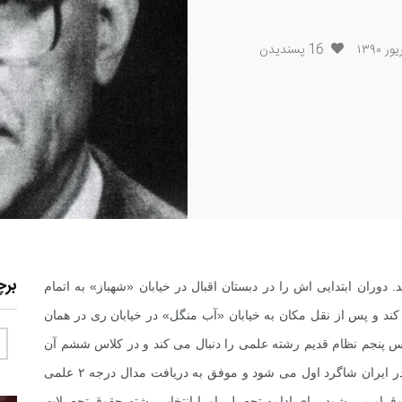
16
پسندیدن
بر
ر تهران می باشد. دوران ابتدایى اش را در دبستان اقبال در خیابان «شهباز» به اتمام
کند و پس از نقل مکان به خیابان «آب منگل» در خیابان رى در همان
 کلاس پنجم نظام قدیم رشته علمى را دنبال مى کند و در کلاس ششم آن
زمان رشته ادبى را انتخاب مى کند، در همان رشته ادبى در ایران شاگرد اول مى شود و موفق به دریافت مدال درجه ۲ علمى
وق او مى شود براى ادامه تحصیل. او با انتخاب رشته حقوق تحصیلات