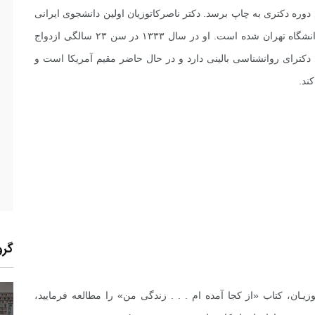
 دوره دکترى به چاپ برسد. دکتر ناصرکاتوزیان اولین دانشجوى ایرانى
است که موفق به اخذ مدرک دکتراى حقوق در ایران و دانشگاه تهران شده است. او در سال ۱۳۳۳ در سن ۲۳ سالگى ازدواج
دکتراى روانشناسى بالینى دارد و در حال حاضر مقیم آمریکا است و
ند.
گرو
ـوزیـان، کتاب «از کجا آمده ام . . . زندگی من» را مطالعه فرمایید،