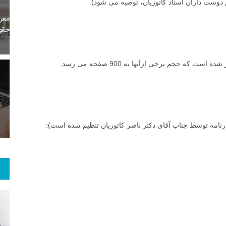
م دوست داران استاد کاتوزیان، توصیه می شود).
8
+
0
+
0
معر
بع اینترنتی
راهنما
خبر
حقو
5
+
45
+
1
 و هنر
رویداد
فراخوان مقاله
ارنامه توسط جناب آقای دکتر ناصر کاتوزیان تنظیم شده است):