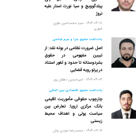
پیلدگوویچ و سیا نورث استار علیه
نروژ
۱۴۰۴-۰۴-۱۸ -
سید محمدامین علوی
شهری
یادداشت حقوق جزا و جرم شناسی
اصل ضرورت نظامی در بوته نقد: از
تبیین مفهومی در حقوق
بشردوستانه تا حدود و ثغور استناد
در پرتو رویه قضایی
۱۴۰۴-۰۴-۰۴ -
امیرحسین دهقان پور
یادداشت حقوق اقتصادی بین المللی
چارچوب حقوقی مأموریت اقلیمی
بانک مرکزی اروپا: تعارض بین
سیاست پولی و اهداف محیط
زیستی
۱۴۰۴-۰۳-۰۹ -
محمدرضا جودی وش