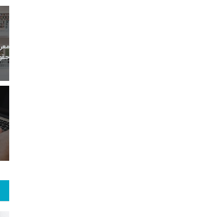
13
+
0
+
0
معر
بع اینترنتی
راهنما
خبر
حقو
9
+
74
+
1
 و هنر
رویداد
فراخوان مقاله