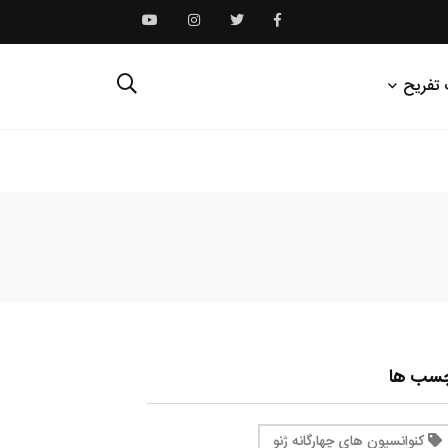
 تفریح
چسب ها
کنوانسیون های چهارگانه ژنو