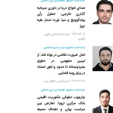
یادداشت حقوق اقتصادی بین المللی
صدای امواج دریا در داوری سرمایه
گذاری خارجی: تحلیل رأی
پیلدگوویچ و سیا نورث استار علیه
نروژ
۱۴۰۴-۰۴-۱۸ -
سید محمدامین علوی
شهری
یادداشت حقوق جزا و جرم شناسی
اصل ضرورت نظامی در بوته نقد: از
تبیین مفهومی در حقوق
بشردوستانه تا حدود و ثغور استناد
در پرتو رویه قضایی
۱۴۰۴-۰۴-۰۴ -
امیرحسین دهقان پور
یادداشت حقوق اقتصادی بین المللی
چارچوب حقوقی مأموریت اقلیمی
بانک مرکزی اروپا: تعارض بین
سیاست پولی و اهداف محیط