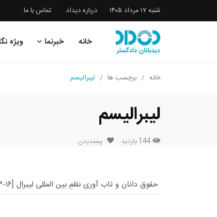
شنبه ۱۷ مرداد ۱۴۰۵
درباره دیداد
تماس با ما
خانه
خبرنما
ویژه نگا
خانه
برچسب ها
لیبرالیسم
لیبرالیسم
144 بازدید
پسندیدن
حقوق دانان و تاب آوری نظمِ بین المللی لیبرال
۳-۱۶]