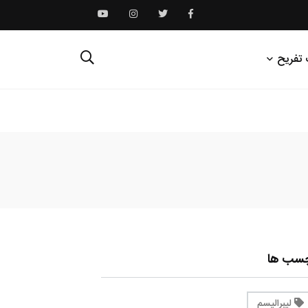
 تفریح
چسب ها
لیبرالیسم