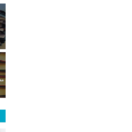
9
+
0
+
0
معر
بع اینترنتی
راهنما
خبر
حقو
6
+
56
+
1
 و هنر
رویداد
فراخوان مقاله