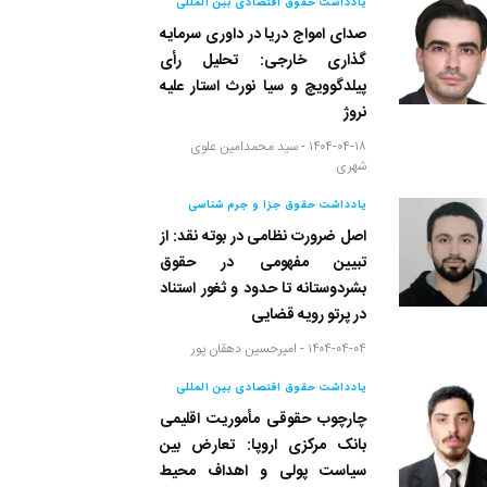
یادداشت حقوق اقتصادی بین المللی
صدای امواج دریا در داوری سرمایه
گذاری خارجی: تحلیل رأی
پیلدگوویچ و سیا نورث استار علیه
نروژ
۱۴۰۴-۰۴-۱۸ -
سید محمدامین علوی
شهری
یادداشت حقوق جزا و جرم شناسی
اصل ضرورت نظامی در بوته نقد: از
تبیین مفهومی در حقوق
بشردوستانه تا حدود و ثغور استناد
در پرتو رویه قضایی
۱۴۰۴-۰۴-۰۴ -
امیرحسین دهقان پور
یادداشت حقوق اقتصادی بین المللی
چارچوب حقوقی مأموریت اقلیمی
بانک مرکزی اروپا: تعارض بین
سیاست پولی و اهداف محیط