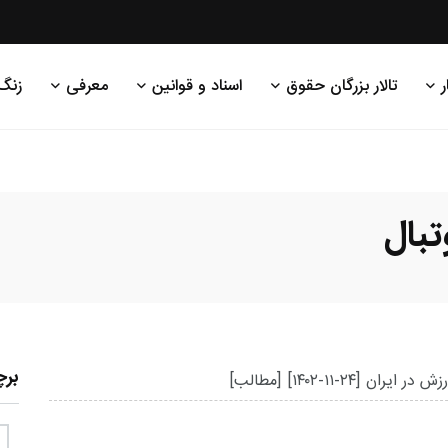
ر
تالار بزرگان حقوق
اسناد و قوانین
معرفی
زنگ
تبال
بر
زش در ایران
[۱۴۰۲-۱۱-۲۴]
[مطالب]