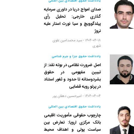
یادداشت حقوق اقتصادی بین المللی
صدای امواج دریا در داوری سرمایه
گذاری خارجی: تحلیل رأی
پیلدگوویچ و سیا نورث استار علیه
نروژ
۱۴۰۴-۰۴-۱۸ -
سید محمدامین علوی
شهری
یادداشت حقوق جزا و جرم شناسی
اصل ضرورت نظامی در بوته نقد: از
تبیین مفهومی در حقوق
بشردوستانه تا حدود و ثغور استناد
در پرتو رویه قضایی
۱۴۰۴-۰۴-۰۴ -
امیرحسین دهقان پور
یادداشت حقوق اقتصادی بین المللی
چارچوب حقوقی مأموریت اقلیمی
بانک مرکزی اروپا: تعارض بین
سیاست پولی و اهداف محیط