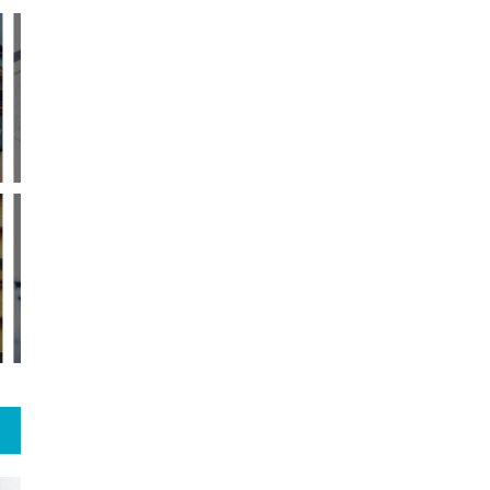
6
+
0
+
0
معر
بع اینترنتی
راهنما
خبر
حقو
5
+
43
+
1
 و هنر
رویداد
فراخوان مقاله