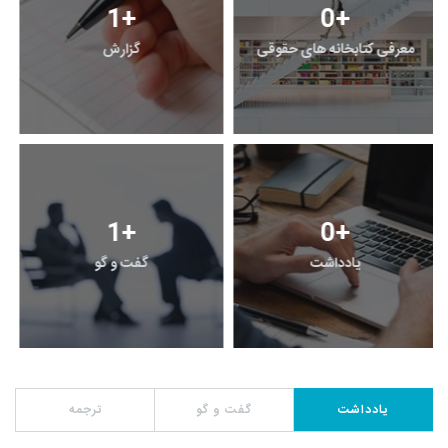
1
+
0
+
معرفی کتابخانه های حقوقی
گزارش
1
+
0
+
یادداشت
گفت و گو
یادداشت
گفت و گو
ترجمه