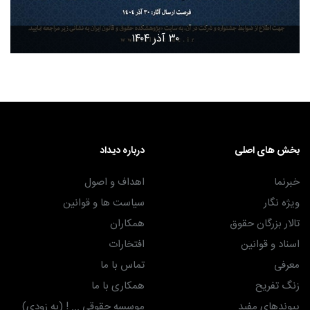
۳۰ آذر ۱۴۰۴
بخش های اصلی
درباره دیداد
خبرنما
اهداف و اصول
ویژه نگار
سیاست ها و قوانین
تالار بزرگان حقوق
همکاران
اسناد و قوانین
افتخارات
معرفی
تماس با ما
زنگ تفریح
همکاری با ما
پیوندهای مفید
موسسه حقوقی ... ! (به زودی)