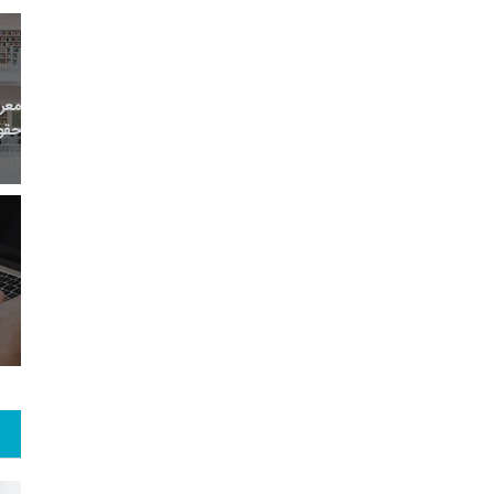
11
+
0
+
0
معر
بع اینترنتی
راهنما
خبر
حقو
8
+
63
+
1
 و هنر
رویداد
فراخوان مقاله