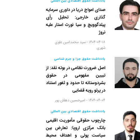
یادداشت حقوق اقتصادی بین المللی
صدای امواج دریا در داوری سرمایه
گذاری خارجی: تحلیل رأی
پیلدگوویچ و سیا نورث استار علیه
نروژ
۱۴۰۴-۰۴-۱۸ -
سید محمدامین علوی
شهری
یادداشت حقوق جزا و جرم شناسی
اصل ضرورت نظامی در بوته نقد: از
تبیین مفهومی در حقوق
بشردوستانه تا حدود و ثغور استناد
در پرتو رویه قضایی
۱۴۰۴-۰۴-۰۴ -
امیرحسین دهقان پور
یادداشت حقوق اقتصادی بین المللی
چارچوب حقوقی مأموریت اقلیمی
بانک مرکزی اروپا: تعارض بین
سیاست پولی و اهداف محیط