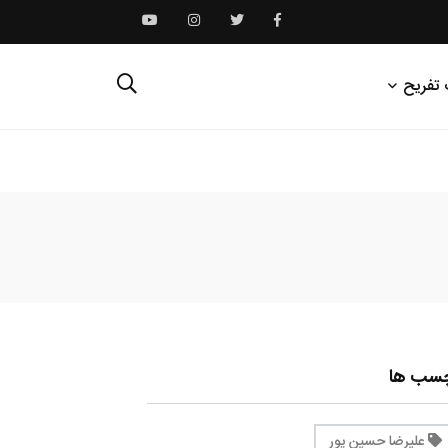
 تفریح
چسب ها
علیرضا حسین پور