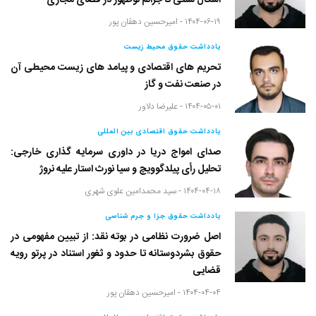
اَشکال سنتی تا جرائم نوظهور در فضای مجازی
۱۴۰۴-۰۶-۱۹ -
امیرحسین دهقان پور
یادداشت حقوق محیط زیست
تحریم های اقتصادی و پیامد های زیست محیطی آن
در صنعت نفت و گاز
۱۴۰۴-۰۵-۰۱ -
علیرضا دلاور
یادداشت حقوق اقتصادی بین المللی
صدای امواج دریا در داوری سرمایه گذاری خارجی:
تحلیل رأی پیلدگوویچ و سیا نورث استار علیه نروژ
۱۴۰۴-۰۴-۱۸ -
سید محمدامین علوی شهری
یادداشت حقوق جزا و جرم شناسی
اصل ضرورت نظامی در بوته نقد: از تبیین مفهومی در
حقوق بشردوستانه تا حدود و ثغور استناد در پرتو رویه
قضایی
۱۴۰۴-۰۴-۰۴ -
امیرحسین دهقان پور