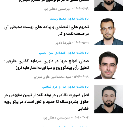
اَشکال سنتی تا جرائم نوظهور در فضای مجازی
۱۴۰۴-۰۶-۱۹ -
امیرحسین دهقان پور
یادداشت حقوق محیط زیست
تحریم های اقتصادی و پیامد های زیست محیطی آن
در صنعت نفت و گاز
۱۴۰۴-۰۵-۰۱ -
علیرضا دلاور
یادداشت حقوق اقتصادی بین المللی
صدای امواج دریا در داوری سرمایه گذاری خارجی:
تحلیل رأی پیلدگوویچ و سیا نورث استار علیه نروژ
۱۴۰۴-۰۴-۱۸ -
سید محمدامین علوی شهری
یادداشت حقوق جزا و جرم شناسی
اصل ضرورت نظامی در بوته نقد: از تبیین مفهومی در
حقوق بشردوستانه تا حدود و ثغور استناد در پرتو رویه
قضایی
۱۴۰۴-۰۴-۰۴ -
امیرحسین دهقان پور