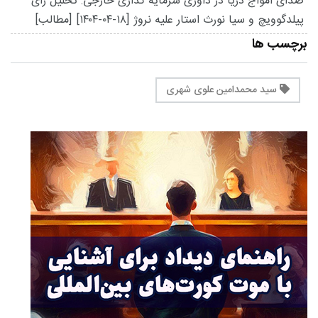
صدای امواج دریا در داوری سرمایه گذاری خارجی: تحلیل رأی
پیلدگوویچ و سیا نورث استار علیه نروژ
[۱۴۰۴-۰۴-۱۸]
[مطالب]
برچسب ها
سید محمدامین علوی شهری