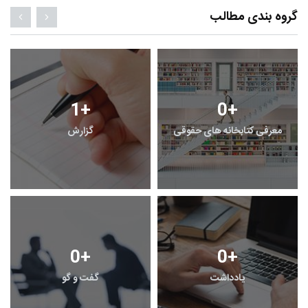
گروه بندی مطالب
1
+
0
+
معرفی کتابخانه های حقوقی
گزارش
0
+
0
+
یادداشت
گفت و گو