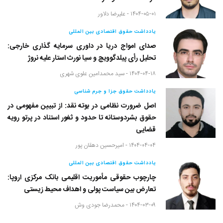
۱۴۰۴-۰۵-۰۱ -
علیرضا دلاور
یادداشت حقوق اقتصادی بین المللی
صدای امواج دریا در داوری سرمایه گذاری خارجی:
تحلیل رأی پیلدگوویچ و سیا نورث استار علیه نروژ
۱۴۰۴-۰۴-۱۸ -
سید محمدامین علوی شهری
یادداشت حقوق جزا و جرم شناسی
اصل ضرورت نظامی در بوته نقد: از تبیین مفهومی در
حقوق بشردوستانه تا حدود و ثغور استناد در پرتو رویه
قضایی
۱۴۰۴-۰۴-۰۴ -
امیرحسین دهقان پور
یادداشت حقوق اقتصادی بین المللی
چارچوب حقوقی مأموریت اقلیمی بانک مرکزی اروپا:
تعارض بین سیاست پولی و اهداف محیط زیستی
۱۴۰۴-۰۳-۰۹ -
محمدرضا جودی وش