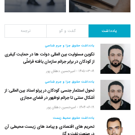
یادداشت
گفت و گو
ترجمه
یادداشت حقوق جزا و جرم شناسی
تکوین مسئولیت بین المللی دولت ها در حمایت کیفری
از کودکان در برابر جرائم سازمان یافته فراملّی
۱۴۰۵-۰۳-۰۹ -
امیرحسین دهقان پور
یادداشت حقوق جزا و جرم شناسی
تحول استثمار جنسی کودکان در پرتو اسناد بین المللی: از
اَشکال سنتی تا جرائم نوظهور در فضای مجازی
۱۴۰۴-۰۶-۱۹ -
امیرحسین دهقان پور
یادداشت حقوق محیط زیست
تحریم های اقتصادی و پیامد های زیست محیطی آن
در صنعت نفت و گاز