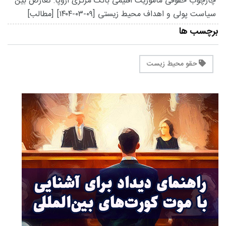
چارچوب حقوقی مأموریت اقلیمی بانک مرکزی اروپا: تعارض بین
سیاست پولی و اهداف محیط زیستی
[۱۴۰۴-۰۳-۰۹]
[مطالب]
برچسب ها
حقو محیط زیست