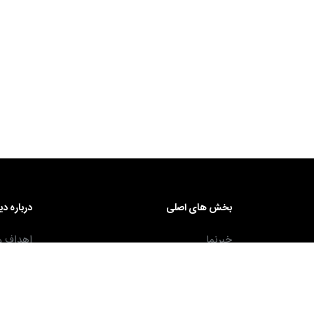
۳۰ آذر ۱۴۰۴
بخش های اصلی
درباره دی
خبرنما
اهداف و
ویژه نگار
سیاست ه
تالار بزرگان حقوق
همکاران
اسناد و قوانین
افتخارات