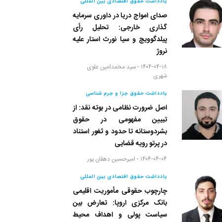
یادداشت حقوق اقتصادی بین المللی
صدای امواج دریا در داوری سرمایه
گذاری خارجی: تحلیل رأی
پیلدگوویچ و سیا نورث استار علیه
نروژ
۱۴۰۴-۰۴-۱۸ -
سید محمدامین علوی
شهری
یادداشت حقوق جزا و جرم شناسی
اصل ضرورت نظامی در بوته نقد: از
تبیین مفهومی در حقوق
بشردوستانه تا حدود و ثغور استناد
در پرتو رویه قضایی
۱۴۰۴-۰۴-۰۴ -
امیرحسین دهقان پور
یادداشت حقوق اقتصادی بین المللی
چارچوب حقوقی مأموریت اقلیمی
بانک مرکزی اروپا: تعارض بین
سیاست پولی و اهداف محیط