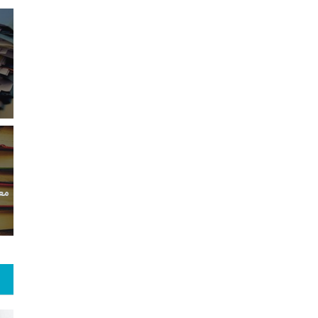
5
+
13
+
92
معرفی کتابخانه های
خبر
گزارش
حقوقی
11
+
0
+
66
ان مقاله
یادداشت
گفت و گو
مع