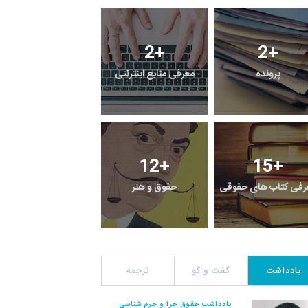
4
+
2
+
2
+
پرونده
معرفی منابع اینترنتی
راهنما
515
+
12
+
15
+
رفی کتاب های حقوقی
حقوق و هنر
رویداد
یادداشت
گفت و گو
ترجمه
یادداشت حقوق جزا و جرم شناسی