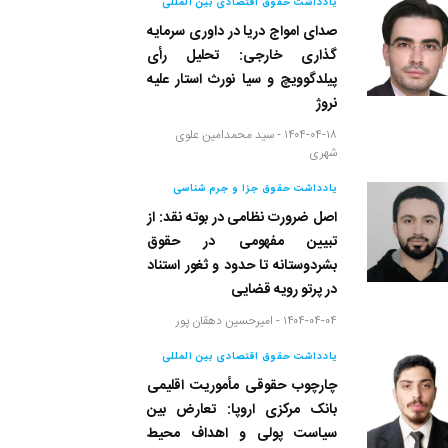
یادداشت حقوق اقتصادی بین المللی
صدای امواج دریا در داوری سرمایه
گذاری خارجی: تحلیل رأی
پیلدگوویچ و سیا نورث استار علیه
نروژ
۱۴۰۴-۰۴-۱۸ -
سید محمدامین علوی
شهری
یادداشت حقوق جزا و جرم شناسی
اصل ضرورت نظامی در بوته نقد: از
تبیین مفهومی در حقوق
بشردوستانه تا حدود و ثغور استناد
در پرتو رویه قضایی
۱۴۰۴-۰۴-۰۴ -
امیرحسین دهقان پور
یادداشت حقوق اقتصادی بین المللی
چارچوب حقوقی مأموریت اقلیمی
بانک مرکزی اروپا: تعارض بین
سیاست پولی و اهداف محیط