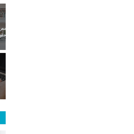
20
+
0
+
0
معر
بع اینترنتی
راهنما
خبر
حقو
14
+
113
+
2
 و هنر
رویداد
فراخوان مقاله