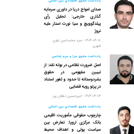
یادداشت حقوق اقتصادی بین المللی
صدای امواج دریا در داوری سرمایه
گذاری خارجی: تحلیل رأی
پیلدگوویچ و سیا نورث استار علیه
نروژ
۱۴۰۴-۰۴-۱۸ -
سید محمدامین علوی
شهری
یادداشت حقوق جزا و جرم شناسی
اصل ضرورت نظامی در بوته نقد: از
تبیین مفهومی در حقوق
بشردوستانه تا حدود و ثغور استناد
در پرتو رویه قضایی
۱۴۰۴-۰۴-۰۴ -
امیرحسین دهقان پور
یادداشت حقوق اقتصادی بین المللی
چارچوب حقوقی مأموریت اقلیمی
بانک مرکزی اروپا: تعارض بین
سیاست پولی و اهداف محیط