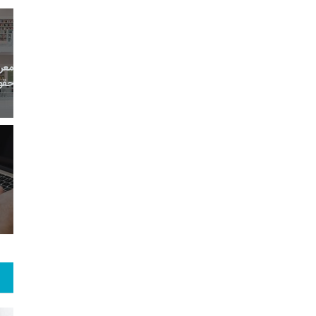
6
+
0
+
0
معر
بع اینترنتی
راهنما
خبر
حقو
4
+
37
+
0
 و هنر
رویداد
فراخوان مقاله