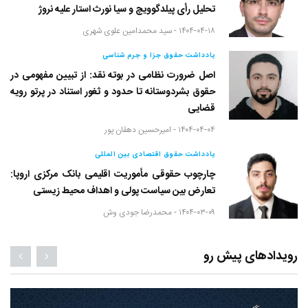
تحلیل رأی پیلدگوویچ و سیا نورث استار علیه نروژ
۱۴۰۴-۰۴-۱۸ -
سید محمدامین علوی شهری
یادداشت حقوق جزا و جرم شناسی
اصل ضرورت نظامی در بوته نقد: از تبیین مفهومی در
حقوق بشردوستانه تا حدود و ثغور استناد در پرتو رویه
قضایی
۱۴۰۴-۰۴-۰۴ -
امیرحسین دهقان پور
یادداشت حقوق اقتصادی بین المللی
چارچوب حقوقی مأموریت اقلیمی بانک مرکزی اروپا:
تعارض بین سیاست پولی و اهداف محیط زیستی
۱۴۰۴-۰۳-۰۹ -
محمدرضا جودی وش
رویدادهای پیش رو