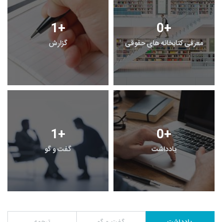
1
+
0
+
معرفی کتابخانه های حقوقی
گزارش
1
+
0
+
یادداشت
گفت و گو