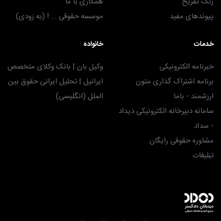
زنگ تفریح
همکاری با ما
پیوندهای مفید
موسسه حقوقی ... ! (به زودی)
خدمات
خانواده
خبرنامه الکترونیکی
وکیل بان | بانک وکلای متخصص
برنامه اشتراک گذاری متون
ایرانیل | تحلیل ایرانی حقوق بین
ارزشمند - باما
الملل (انگلیسی)
سامانه دبیرخانه الکترونیکی دیداد
- سداد
مشاوره حقوقی رایگان
تبلیغات