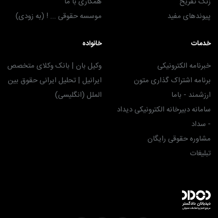
زنگ تفریح
همکاری با ما
پیوندهای مفید
موسسه حقوقی ... ! (به زودی)
خدمات
خانواده
خبرنامه الکترونیکی
وکیل بان | بانک وکلای متخصص
برنامه اشتراک گذاری متون
ایرانیل | تحلیل ایرانی حقوق بین
ارزشمند - باما
الملل (انگلیسی)
سامانه دبیرخانه الکترونیکی دیداد
- سداد
مشاوره حقوقی رایگان
تبلیغات