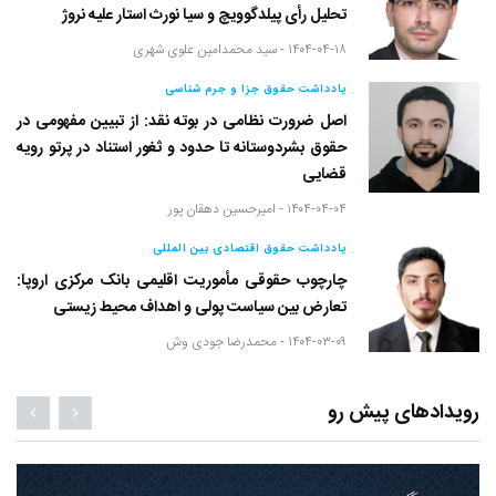
تحلیل رأی پیلدگوویچ و سیا نورث استار علیه نروژ
۱۴۰۴-۰۴-۱۸ -
سید محمدامین علوی شهری
یادداشت حقوق جزا و جرم شناسی
اصل ضرورت نظامی در بوته نقد: از تبیین مفهومی در
حقوق بشردوستانه تا حدود و ثغور استناد در پرتو رویه
قضایی
۱۴۰۴-۰۴-۰۴ -
امیرحسین دهقان پور
یادداشت حقوق اقتصادی بین المللی
چارچوب حقوقی مأموریت اقلیمی بانک مرکزی اروپا:
تعارض بین سیاست پولی و اهداف محیط زیستی
۱۴۰۴-۰۳-۰۹ -
محمدرضا جودی وش
رویدادهای پیش رو