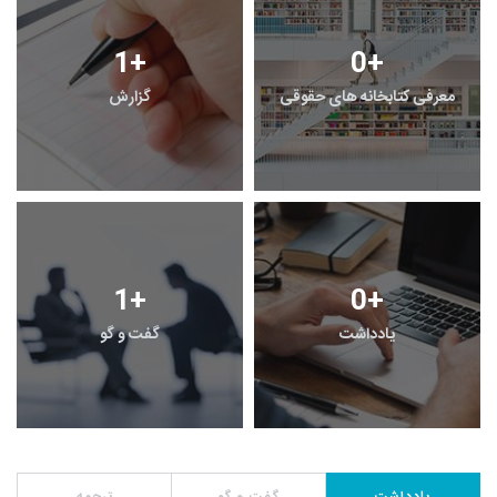
1
+
0
+
معرفی کتابخانه های حقوقی
گزارش
1
+
0
+
یادداشت
گفت و گو