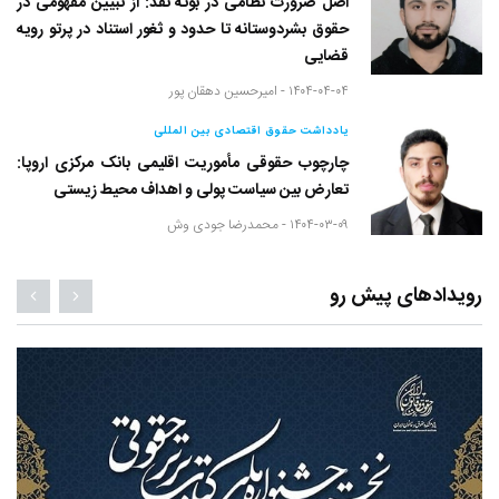
اصل ضرورت نظامی در بوته نقد: از تبیین مفهومی در
حقوق بشردوستانه تا حدود و ثغور استناد در پرتو رویه
قضایی
۱۴۰۴-۰۴-۰۴ -
امیرحسین دهقان پور
یادداشت حقوق اقتصادی بین المللی
چارچوب حقوقی مأموریت اقلیمی بانک مرکزی اروپا:
تعارض بین سیاست پولی و اهداف محیط زیستی
۱۴۰۴-۰۳-۰۹ -
محمدرضا جودی وش
رویدادهای پیش رو