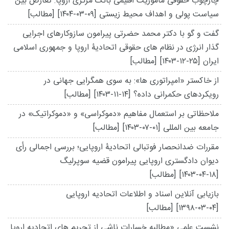
چارچوب حقوقی مأموریت اقلیمی بانک مرکزی اروپا: تعارض بین
سیاست پولی و اهداف محیط زیستی
[۱۴۰۴-۰۳-۰۹]
[مطالب]
گفت و گو با دکتر محمد حضرتی پیرامون سازوکارهای اجرایی
گذار انرژی در نظام های حقوقی اتحادیۀ اروپا و جمهوری اسلامی
ایران
[۱۴۰۳-۱۲-۲۵]
[مطالب]
از خاکستر «امپراتوری ‌ها»: به سوی همگرایی جهانی در
رویکردهای حکمرانی داده؟
[۱۴۰۳-۱۱-۱۴]
[مطالب]
ملاحظاتی بر استعمال مفاهیم «دموکراسی» و «دموکراتیک» در
جامعه بین المللی
[۱۴۰۳-۰۷-۰۱]
[مطالب]
مقررات ضدانحصار فوتبالی اتحادیۀ اروپایی؛ بررسی اجمالی رأی
دیوان دادگستری اروپایی پیرامون قضیه سوپرلیگ
[۱۴۰۳-۰۴-۱۸]
[مطالب]
بازیابی آنلاین اسناد و اطلاعات اتحادیه اروپایی
[۱۳۹۸-۰۳-۰۴]
[مطالب]
نشست علمی «مطالبه خسارات ناشی از تحریم های اتحادیه اروپا