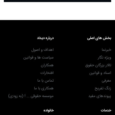
بخش های اصلی
درباره دیداد
خبرنما
اهداف و اصول
ویژه نگار
سیاست ها و قوانین
تالار بزرگان حقوق
همکاران
اسناد و قوانین
افتخارات
معرفی
تماس با ما
زنگ تفریح
همکاری با ما
پیوندهای مفید
موسسه حقوقی ... ! (به زودی)
خدمات
خانواده