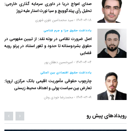
صدای امواج دریا در داوری سرمایه گذاری خارجی:
تحلیل رأی پیلدگوویچ و سیا نورث استار علیه نروژ
۱۴۰۴-۰۴-۱۸ -
سید محمدامین علوی شهری
یادداشت حقوق جزا و جرم شناسی
اصل ضرورت نظامی در بوته نقد: از تبیین مفهومی در
حقوق بشردوستانه تا حدود و ثغور استناد در پرتو رویه
قضایی
۱۴۰۴-۰۴-۰۴ -
امیرحسین دهقان پور
یادداشت حقوق اقتصادی بین المللی
چارچوب حقوقی مأموریت اقلیمی بانک مرکزی اروپا:
تعارض بین سیاست پولی و اهداف محیط زیستی
۱۴۰۴-۰۳-۰۹ -
محمدرضا جودی وش
رویدادهای پیش رو