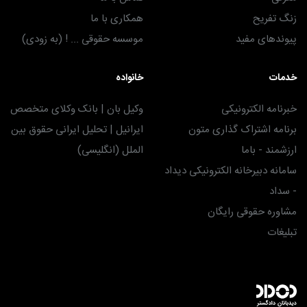
زنگ تفریح
همکاری با ما
پیوندهای مفید
موسسه حقوقی ... ! (به زودی)
خدمات
خانواده
خبرنامه الکترونیکی
وکیل بان | بانک وکلای متخصص
برنامه اشتراک گذاری متون
ایرانیل | تحلیل ایرانی حقوق بین
ارزشمند - باما
الملل (انگلیسی)
سامانه دبیرخانه الکترونیکی دیداد
- سداد
مشاوره حقوقی رایگان
تبلیغات