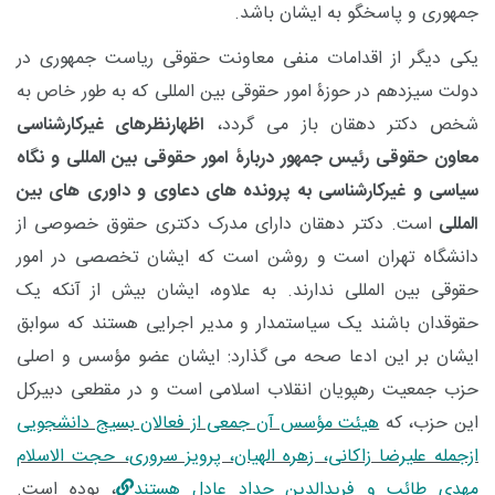
جمهوری و پاسخگو به ایشان باشد.
یکی دیگر از اقدامات منفی معاونت حقوقی ریاست جمهوری در
دولت سیزدهم در حوزۀ امور حقوقی بین المللی که به طور خاص به
شخص دکتر دهقان باز می گردد،
اظهارنظرهای غیرکارشناسی
معاون حقوقی رئیس جمهور دربارۀ امور حقوقی بین المللی و نگاه
سیاسی و غیرکارشناسی به پرونده های دعاوی و داوری های بین
المللی
است. دکتر دهقان دارای مدرک دکتری حقوق خصوصی از
دانشگاه تهران است و روشن است که ایشان تخصصی در امور
حقوقی بین المللی ندارند. به علاوه، ایشان بیش از آنکه یک
حقوقدان باشند یک سیاستمدار و مدیر اجرایی هستند که سوابق
ایشان بر این ادعا صحه می گذارد: ایشان عضو مؤسس و اصلی
حزب جمعیت رهپویان انقلاب اسلامی است و در مقطعی دبیرکل
این حزب، که
هیئت مؤسس آن جمعی از فعالان بسیج دانشجویی
ازجمله علیرضا زاکانی، زهره الهیان، پرویز سروری، حجت الاسلام
مهدی طائب و فریدالدین حداد عادل هستند
، بوده است.