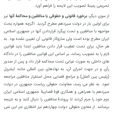
تحریمی زمینۀ تصویب این لایحه را فراهم آورد.
از سوی دیگر،
برخورد قانونی و حقوقی با منافقین و محاکمۀ آنها
نیز
برای اولین بار در دولت سیزدهم مطرح گردید. اگرچه همواره بحث
مواجهه با منافقین و تحت پیگرد قراردادن آنها در جمهوری اسلامی
ایران مطرح بوده است ولی سازوکار قانونی آن تعیین نشده بود. به
هر حال، برای تحت تعقیب قرار دادن منافقین ابتدا باید قوانین
لازم را به تصویب رساند، بر اساس این قوانین منافقین را در دادگاه
های داخلی به صورت غیابی تحت محاکمه قرار داد و پس از صدور
رأی و در جهت اجرای آن، به نهادهای بین المللی مانند اینترپل
(پلیس بین الملل) و مراجع قضایی محل استقرار منافقین مراجعه
نمود. به نظر می رسد، معاونت حقوقی ریاست جمهوری در دولت
سیزدهم با همراهی و همکاری قوۀ قضاییۀ جمهوری اسلامی ایران
عزم خود را جزم کردند تا پروندۀ منافقین را دنبال کنند و به نتیجه
برسانند. از معاون حقوقی دولت چهاردهم نیز انتظاری جز این نمی