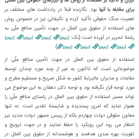
ایران و تأکید بر استفاده از روش ها و ابزارهای حقوقی بین المللی
برای مقابله با آنها
بود. نگارنده قبلاً در یادداشت های مختلف بر
اهمیت جنگ حقوقی تأکید کرده و تألیفاتی نیز در خصوص روش
های استفاده از حقوق بین الملل در جهت تأمین منافع ملّی به
رشتۀ تحریر در آورده است (نک:
اینجا
،
اینجا
،
اینجا
،
اینجا
،
اینجا
،
اینجا
،
اینجا
،
اینجا
).
استفاده از حقوق بین الملل در جهت تأمین منافع ملّی از
موضوعاتی است که تاکنون به غیر از چند مورد چندان توسط
مقامات و مدیران عالیرتبۀ کشور به شکل صریح و مستقیم مطرح و
مورد توجه قرار نگرفته بود و توجه دکتر دهقان به این موضوع می
تواند مسیر استفاده از حقوق بین الملل در راستای منافع ملّی را
هموار نماید که امری پسندیده و شایستۀ تقدیر است. نه تنها
معاون حقوقی دولت چهاردم بلکه از رییس جمهور دولت جدید نیز
انتظار می رود این رویکرد را حفظ نمایند و در جهت ترویج و
تقویت بهره مندی هدفمند و هوشمندانه از حقوق بین الملل در