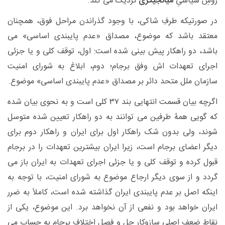
روشِ سیاسیِ
میانجیگری
نزدیک می کند.
در صورتیکه طرفِ شاکی، با وجود گذراندن مراحل فوق، همچنان
معتقد باشد که موضوع، مصداق «عدم پایبندی اساسی» می
باشد، دو راهکار پیش بینی شده است: اول، توقف کلی و یا جزئی
اجرای تعهدات اش وفق برجام؛ دوم، ابلاغ به شورای امنیت
سازمان ملل متحد دائر بر مصداق «عدم پایبندی اساسی» موضوع.
اگرچه بیان قسمت انتهایی بند ۳۷ کلی است و به نحوی بیان شده
که گویی همۀ طرفین می توانند به دو راهکار تعیین شده متوسل
شوند، ولی بدون شک راهکار اول برای ایران و راهکار دوم برای
دیگر اعضای برجام است، زیرا ایران بیشترین تعهدات را در برجام
قبول کرده و توقف کلی و یا جزئی اجرای تعهدات به ایران باز می
گردد و از سوی دیگر ارجاع موضوع به شورای امنیت، با توجه به
اینکه اصل بر عدم پایبندی ایران گذاشته شده است، کاملاً به ضرر
ایران خواهد بود و نفعی از آن نخواهد برد. این موضوع، یکی از
نقاط ضعف اصلی سازوکار حل و فصل اختلاف برجام به حساب می