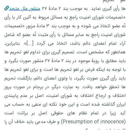
لغو تحریم
ها رأی گیری نماید. به موجب بند ۲ مادۀ ۲۷
منشور ملل متحد
«تصمیمات شورای امنیت راجع به مسائل مربوط به آئین کار با رأی
نُه عضو اتخاذ می شود» و به موجب بند ۳ مادۀ مزبور «تصمیمات
شورای امنیت راجع به سایر مسائل با رأی مثبت نُه عضو که شامل
آراء تمام اعضای دائم باشد، اتخاذ می گردد [...]». بنابراین،
همانطور که مشخص است، تصمیم گیری برای تداوم لغو تحریم ها
باید مطابق با رویۀ موجود در بند ۲ مادۀ ۲۷ منشور صورت بگیرد و
با توجه به اینکه فرض بر لغو تحریم ها است و برای لغو تحریم ها
باید رأی گیری صورت بگیرد، با وتوی اعضای دائم، بازگشت تحریم
ها تحقق خواهد یافت. به عبارت دیگر، در برجام در صورت بروز
اختلاف و ارجاع اختلاف به شورای امنیت، اصل بر عدم پایبندی
ایران گذاشته شده است و این خود نکته ای منفی به حساب می
آید زیرا در تمام نظام های حقوقی اصل بر برائت است
(Presumption of innocence)
و طرف مدعی باید خلاف آن را