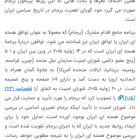
همین اختلاف نظرها و بحث هایی که این روزها پیرامون برجام
صورت می گیرد خود گویای اهمیت برجام در تاریخ سیاسی ایران
است.
برنامه جامع اقدام مشترک (برجام) که معمولاً به عنوان توافق هسته
ای ایران یا توافق ایران نیز شناخته می شود، توافقی دربارۀ برنامۀ
هسته ای ایران است که در ۱۴ ژوئیه ۲۰۱۵ در وین بین ایران و ۱ ۵
(پنج عضو دائمی شورای امنیت سازمان ملل متحد (چین، فرانسه،
روسیه، بریتانیا، ایالات متحده آمریکا) به علاوۀ آلمان همراه با
اتحادیه اروپا به دست آمد و دارای ۱۰۹ صفحه و پنج ضمیمه
است. در ۲۰ ژوئیه ۲۰۱۵، شورای امنیت به اتفاق آرا
قطعنامه ۲۲۳۱
(۲۰۱۵)
را تصویب کرد که برجام را مورد تأیید و حمایت قرار می
داد. شورای امنیت با تأیید اینکه برجام تغییری اساسی در بررسی
موضوع هسته ای ایران بوجود آورده است، تمایل خود را برای
ایجاد روابط جدید با ایران که با اجرای برجام تقویت شده است و
بررسی موضوع هسته ای ایران را به نتیجه مطلوبی خواهد رساند،