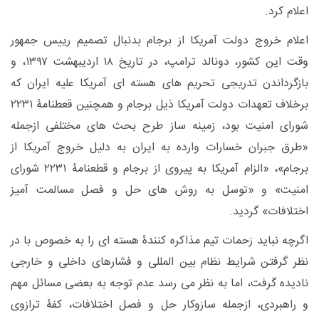
اعلام کرد.
اعلام خروج دولت آمریکا از برجام بدنبال تصمیم رییس جمهور
وقت این کشور، دونالد ترامپ، در تاریخ ۱۸ اردیبهشت ۱۳۹۷، و
بازگرداندن تدریجی تحریم های هسته ای آمریکا علیه ایران که
برخلاف تعهدات دولت آمریکا ذیل برجام و همچنین قعطنامۀ ۲۲۳۱
شورای امنیت بود، زمینه ساز طرح بحث های مختلفی ازجمله
«طرق جبران خسارات وارده به ایران به دلیل خروج آمریکا از
برجام»، «الزام آمریکا به پیروی از برجام و قطعنامۀ ۲۲۳۱ شورای
امنیت» و «توسل به روش های حل و فصل مسالمت آمیز
اختلافات» گردید.
اگرچه نباید زحمات تیم مذاکره کنندۀ هسته ای را به خصوص با در
نظر گرفتن شرایط نظام بین المللی و فشارهای داخلی و خارجی
نادیده گرفت، اما به نظر می رسد عدم توجه به بعضی مسائل مهم
و راهبردی، ازجمله سازوکار حل و فصل اختلافات، کفۀ ترازوی