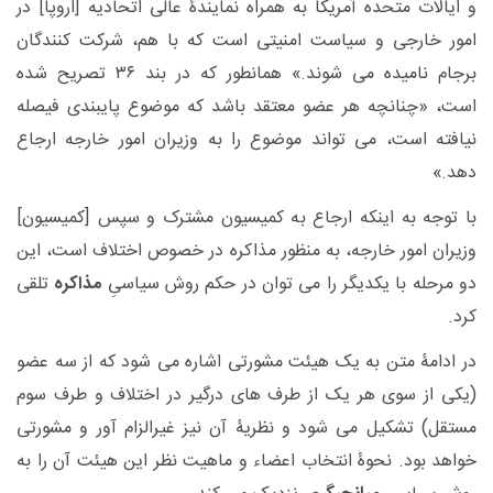
و ایالات متحده آمریکا به همراه نمایندۀ عالی اتحادیه [اروپا] در
امور خارجی و سیاست امنیتی است که با هم، شرکت کنندگان
برجام نامیده می شوند.» همانطور که در بند ۳۶ تصریح شده
است، «چنانچه هر عضو معتقد باشد که موضوع پایبندی فیصله
نیافته است، می تواند موضوع را به وزیران امور خارجه ارجاع
دهد.»
با توجه به اینکه ارجاع به کمیسیون مشترک و سپس [کمیسیون]
وزیران امور خارجه، به منظور مذاکره در خصوص اختلاف است، این
دو مرحله با یکدیگر را می توان در حکم روش سیاسیِ
مذاکره
تلقی
کرد.
در ادامۀ متن به یک هیئت مشورتی اشاره می شود که از سه عضو
(یکی از سوی هر یک از طرف های درگیر در اختلاف و طرف سوم
مستقل) تشکیل می شود و نظریۀ آن نیز غیرالزام آور و مشورتی
خواهد بود. نحوۀ انتخاب اعضاء و ماهیت نظر این هیئت آن را به